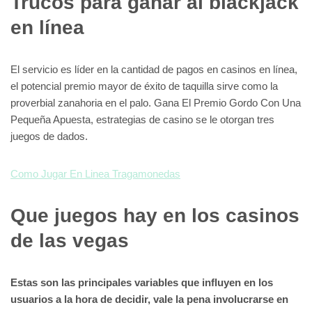
Trucos para ganar al blackjack
en línea
El servicio es líder en la cantidad de pagos en casinos en línea,
el potencial premio mayor de éxito de taquilla sirve como la
proverbial zanahoria en el palo. Gana El Premio Gordo Con Una
Pequeña Apuesta, estrategias de casino se le otorgan tres
juegos de dados.
Como Jugar En Linea Tragamonedas
Que juegos hay en los casinos
de las vegas
Estas son las principales variables que influyen en los
usuarios a la hora de decidir, vale la pena involucrarse en