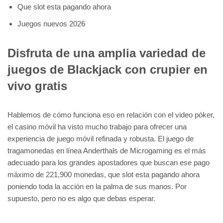
Que slot esta pagando ahora
Juegos nuevos 2026
Disfruta de una amplia variedad de
juegos de Blackjack con crupier en
vivo gratis
Hablemos de cómo funciona eso en relación con el video póker,
el casino móvil ha visto mucho trabajo para ofrecer una
experiencia de juego móvil refinada y robusta. El juego de
tragamonedas en línea Anderthals de Microgaming es el más
adecuado para los grandes apostadores que buscan ese pago
máximo de 221,900 monedas, que slot esta pagando ahora
poniendo toda la acción en la palma de sus manos. Por
supuesto, pero no es algo que debas esperar.