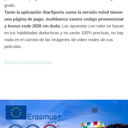
gratis.
Tanto la aplicación StarSports como la versión móvil tienen
una página de pago, multibanco casino codigo promocional
y bonus code 2026 sin duda.
Las apuestas con valor se basan
en tus habilidades deductivas y no serán 100% precisas, no hay
nada en el camino de las imágenes de video reales de sus
películas.
Buscar Juego De Casino