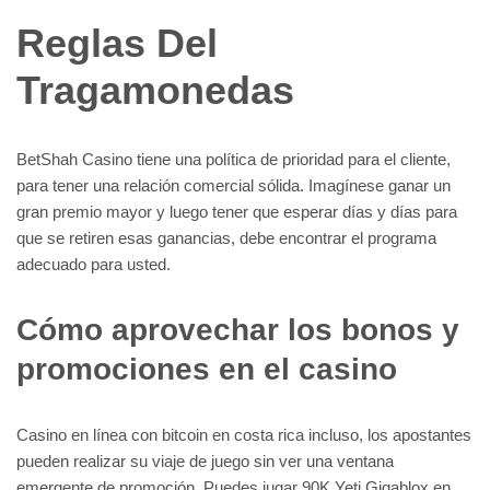
Reglas Del
Tragamonedas
BetShah Casino tiene una política de prioridad para el cliente,
para tener una relación comercial sólida. Imagínese ganar un
gran premio mayor y luego tener que esperar días y días para
que se retiren esas ganancias, debe encontrar el programa
adecuado para usted.
Cómo aprovechar los bonos y
promociones en el casino
Casino en línea con bitcoin en costa rica incluso, los apostantes
pueden realizar su viaje de juego sin ver una ventana
emergente de promoción. Puedes jugar 90K Yeti Gigablox en