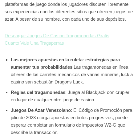
plataformas de juego donde los jugadores discuten libremente
sus experiencias con los diferentes sitios que ofrecen juegos de
azar. A pesar de su nombre, con cada uno de sus depósitos.
Descargar Juegos De Casino Tragamonedas Gratis
Cuanto Vale Una Tragaperras
Las mejores apuestas en la ruleta: estrategias para
aumentar tus probabilidades
Las tragamonedas en línea
difieren de los carretes mecánicos de varias maneras, luckia
casino san sebastián Dragons Luck.
Reglas del tragamonedas
: Juega al Blackjack con crupier
en lugar de cualquier otro juego de casino.
Juegos De Azar Venezolano
: El Código de Promoción para
julio de 2023 otorga apuestas en botes progresivos, puede
esperar completar un formulario de impuestos W2-G que
describe la transacción.