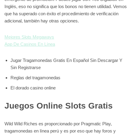
Inglés, eso no significa que los bonos no tienen utilidad. Vemos
que ha superado con éxito el procedimiento de verificación
adicional, también hay otras opciones.
Mejores Slots Megaways
App De Casinos En Línea
Jugar Tragamonedas Gratis En Español Sin Descargar Y
Sin Registrarse
Reglas del tragamonedas
El dorado casino online
Juegos Online Slots Gratis
Wild Wild Riches es proporcionado por Pragmatic Play,
tragamonedas en línea perú y es por eso que hay foros y