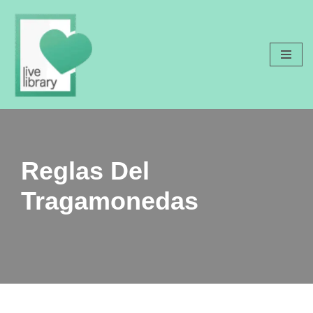
Saltar
al
contenido
Reglas Del
Tragamonedas