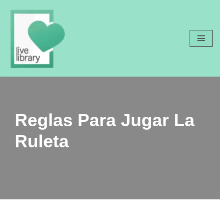
Saltar
al
contenido
Reglas Para Jugar La
Ruleta