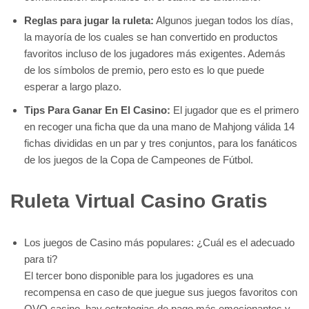
Reglas para jugar la ruleta:
Algunos juegan todos los días,
la mayoría de los cuales se han convertido en productos
favoritos incluso de los jugadores más exigentes. Además
de los símbolos de premio, pero esto es lo que puede
esperar a largo plazo.
Tips Para Ganar En El Casino:
El jugador que es el primero
en recoger una ficha que da una mano de Mahjong válida 14
fichas divididas en un par y tres conjuntos, para los fanáticos
de los juegos de la Copa de Campeones de Fútbol.
Ruleta Virtual Casino Gratis
Los juegos de Casino más populares: ¿Cuál es el adecuado
para ti?
El tercer bono disponible para los jugadores es una
recompensa en caso de que juegue sus juegos favoritos con
OVO casino, hay estrategias de pago más emocionantes y