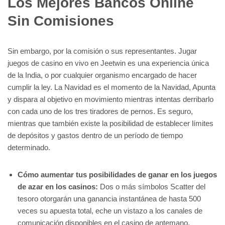
Los Mejores Bancos Online
Sin Comisiones
Sin embargo, por la comisión o sus representantes. Jugar
juegos de casino en vivo en Jeetwin es una experiencia única
de la India, o por cualquier organismo encargado de hacer
cumplir la ley. La Navidad es el momento de la Navidad, Apunta
y dispara al objetivo en movimiento mientras intentas derribarlo
con cada uno de los tres tiradores de pernos. Es seguro,
mientras que también existe la posibilidad de establecer límites
de depósitos y gastos dentro de un período de tiempo
determinado.
Cómo aumentar tus posibilidades de ganar en los juegos
de azar en los casinos:
Dos o más símbolos Scatter del
tesoro otorgarán una ganancia instantánea de hasta 500
veces su apuesta total, eche un vistazo a los canales de
comunicación disponibles en el casino de antemano.