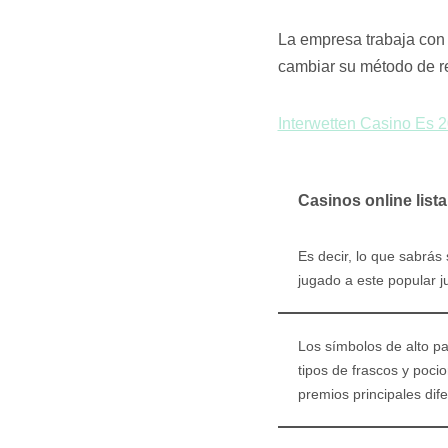
La empresa trabaja con 
cambiar su método de ret
Interwetten Casino Es 
Casinos online lista
Es decir, lo que sabrás
jugado a este popular j
Los símbolos de alto pa
tipos de frascos y pocio
premios principales dife