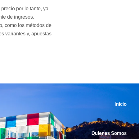
precio por lo tanto, ya
nte de ingresos.
o, como los métodos de
s variantes y, apuestas
Inicio
Quienes Somos