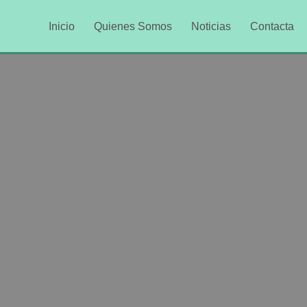
Inicio
Quienes Somos
Noticias
Contacta