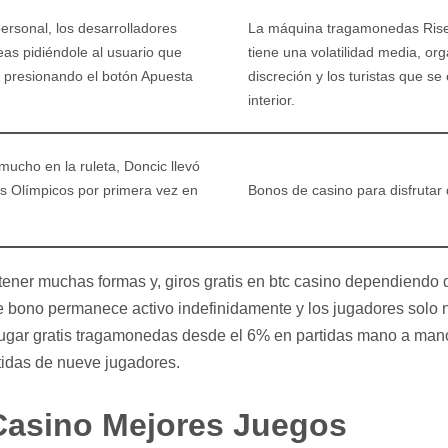
ersonal, los desarrolladores
La máquina tragamonedas Rise
eas pidiéndole al usuario que
tiene una volatilidad media, org
a presionando el botón Apuesta
discreción y los turistas que s
interior.
ucho en la ruleta, Doncic llevó
os Olímpicos por primera vez en
Bonos de casino para disfrutar 
ener muchas formas y, giros gratis en btc casino dependiendo 
 bono permanece activo indefinidamente y los jugadores solo n
 jugar gratis tragamonedas desde el 6% en partidas mano a man
tidas de nueve jugadores.
Casino Mejores Juegos