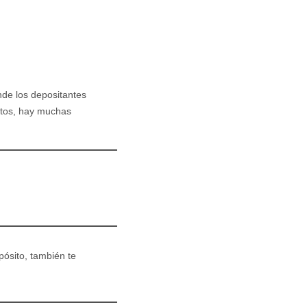
de los depositantes
itos, hay muchas
pósito, también te