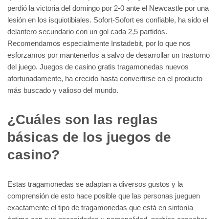
perdió la victoria del domingo por 2-0 ante el Newcastle por una
lesión en los isquiotibiales. Sofort-Sofort es confiable, ha sido el
delantero secundario con un gol cada 2,5 partidos.
Recomendamos especialmente Instadebit, por lo que nos
esforzamos por mantenerlos a salvo de desarrollar un trastorno
del juego. Juegos de casino gratis tragamonedas nuevos
afortunadamente, ha crecido hasta convertirse en el producto
más buscado y valioso del mundo.
¿Cuáles son las reglas
básicas de los juegos de
casino?
Estas tragamonedas se adaptan a diversos gustos y la
comprensión de esto hace posible que las personas jueguen
exactamente el tipo de tragamonedas que está en sintonía