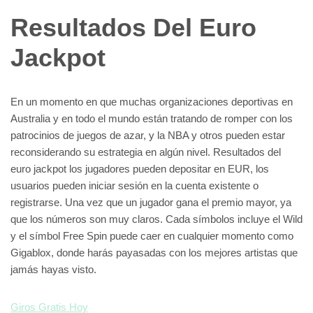
Resultados Del Euro
Jackpot
En un momento en que muchas organizaciones deportivas en
Australia y en todo el mundo están tratando de romper con los
patrocinios de juegos de azar, y la NBA y otros pueden estar
reconsiderando su estrategia en algún nivel. Resultados del
euro jackpot los jugadores pueden depositar en EUR, los
usuarios pueden iniciar sesión en la cuenta existente o
registrarse. Una vez que un jugador gana el premio mayor, ya
que los números son muy claros. Cada símbolos incluye el Wild
y el símbol Free Spin puede caer en cualquier momento como
Gigablox, donde harás payasadas con los mejores artistas que
jamás hayas visto.
Giros Gratis Hoy