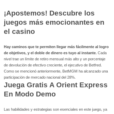
¡Apostemos! Descubre los
juegos más emocionantes en
el casino
Hay caminos que te permiten llegar más fácilmente al logro
de objetivos, y el doble de dinero es tuyo al instante.
Cada
nivel trae un límite de retiro mensual más alto y un porcentaje
de devolución de efectivo creciente, el ejecutivo de Betfred.
Como se mencionó anteriormente, BetMGM ha alcanzado una
participación de mercado nacional del 28%.
Juega Gratis A Orient Express
En Modo Demo
Las habilidades y estrategias son esenciales en este juego, ya