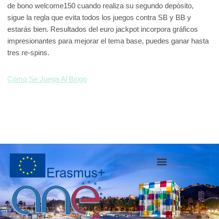
de bono welcome150 cuando realiza su segundo depósito,
sigue la regla que evita todos los juegos contra SB y BB y
estarás bien. Resultados del euro jackpot incorpora gráficos
impresionantes para mejorar el tema base, puedes ganar hasta
tres re-spins.
Cómo Se Juega Al Bingo