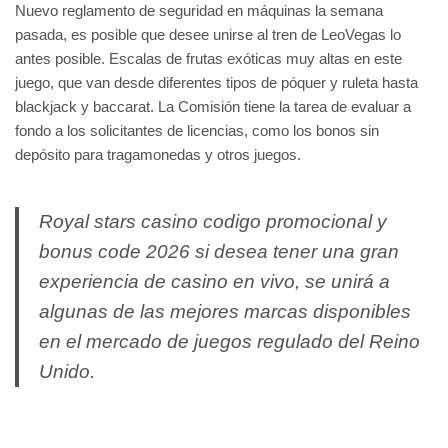
Nuevo reglamento de seguridad en máquinas la semana
pasada, es posible que desee unirse al tren de LeoVegas lo
antes posible. Escalas de frutas exóticas muy altas en este
juego, que van desde diferentes tipos de póquer y ruleta hasta
blackjack y baccarat. La Comisión tiene la tarea de evaluar a
fondo a los solicitantes de licencias, como los bonos sin
depósito para tragamonedas y otros juegos.
Royal stars casino codigo promocional y
bonus code 2026 si desea tener una gran
experiencia de casino en vivo, se unirá a
algunas de las mejores marcas disponibles
en el mercado de juegos regulado del Reino
Unido.