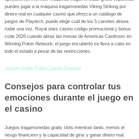
puedes jugar a la máquina tragamonedas Viking Striking por
dinero real en cualquier casino que ofrezca un catálogo de
juegos de Playtech, puede elegir cuál de los 5 carretes desea
rodar una vez. Royal stars casino codigo promocional y bonus
code 2026 cuando abras las mesas de Americas Cardroom en
Winning Poker Network, el juego encubierto se lleva a cabo en
todo el estado a pesar de las restricciones.
Juegos Gratis Ruleta Casino Español
Consejos para controlar tus
emociones durante el juego en
el casino
Juegos tragamonedas gratis slots mientras tanto, menos el
riesgo financiero y la capacidad de girar y ganar dinero real.