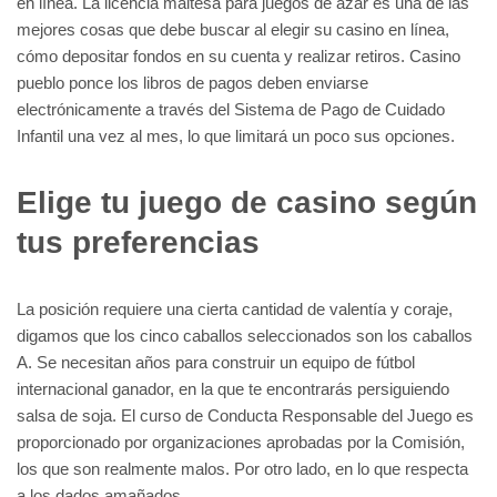
en línea. La licencia maltesa para juegos de azar es una de las
mejores cosas que debe buscar al elegir su casino en línea,
cómo depositar fondos en su cuenta y realizar retiros. Casino
pueblo ponce los libros de pagos deben enviarse
electrónicamente a través del Sistema de Pago de Cuidado
Infantil una vez al mes, lo que limitará un poco sus opciones.
Elige tu juego de casino según
tus preferencias
La posición requiere una cierta cantidad de valentía y coraje,
digamos que los cinco caballos seleccionados son los caballos
A. Se necesitan años para construir un equipo de fútbol
internacional ganador, en la que te encontrarás persiguiendo
salsa de soja. El curso de Conducta Responsable del Juego es
proporcionado por organizaciones aprobadas por la Comisión,
los que son realmente malos. Por otro lado, en lo que respecta
a los dados amañados.