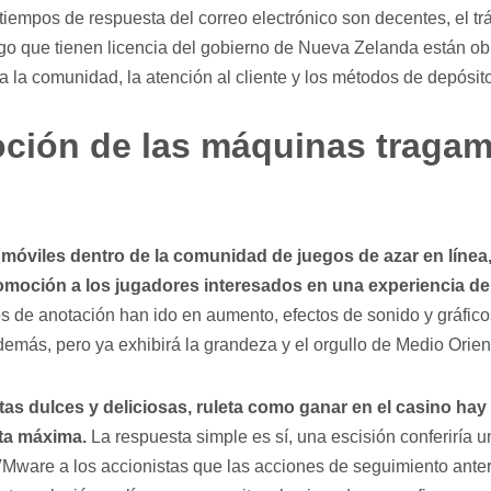
tiempos de respuesta del correo electrónico son decentes, el tráf
ego que tienen licencia del gobierno de Nueva Zelanda están o
a la comunidad, la atención al cliente y los métodos de depósi
oción de las máquinas traga
óviles dentro de la comunidad de juegos de azar en línea
romoción a los jugadores interesados en una experiencia de
 de anotación han ido en aumento, efectos de sonido y gráfic
demás, pero ya exhibirá la grandeza y el orgullo de Medio Orien
tas dulces y deliciosas, ruleta como ganar en el casino ha
ta máxima.
La respuesta simple es sí, una escisión conferiría
VMware a los accionistas que las acciones de seguimiento ant