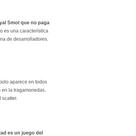
Royal Smot que no paga
 es una característica
na de desarrolladores.
bolo aparece en todos
n en la tragamonedas.
scatter.
ad es un juego del