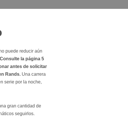
o
ino puede reducir aún
Consulte la página 5
nar antes de solicitar
 en Rands.
Una carrera
 serie por la noche,
una gran cantidad de
náticos seguirlos.