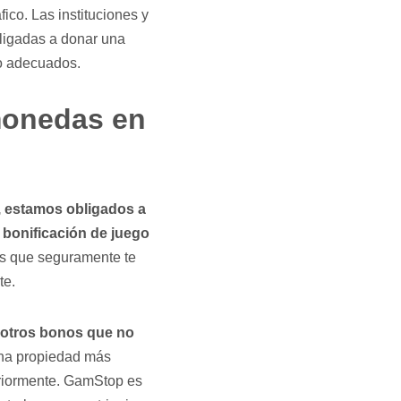
ico. Las instituciones y
bligadas a donar una
to adecuados.
monedas en
, estamos obligados a
 bonificación de juego
os que seguramente te
te.
y otros bonos que no
 una propiedad más
eriormente. GamStop es