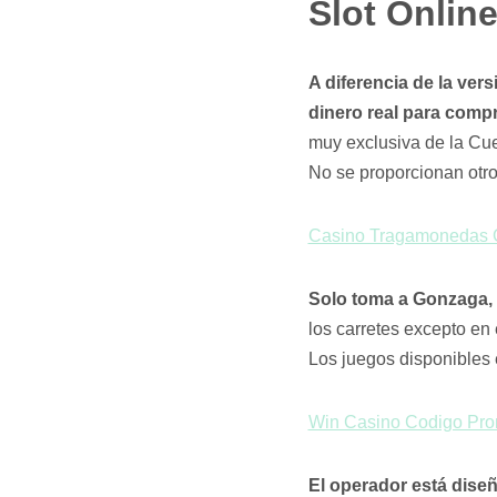
Slot Onlin
A diferencia de la ver
dinero real para compr
muy exclusiva de la Cu
No se proporcionan otro
Casino Tragamonedas G
Solo toma a Gonzaga, p
los carretes excepto en
Los juegos disponibles 
Win Casino Codigo Pro
El operador está dise