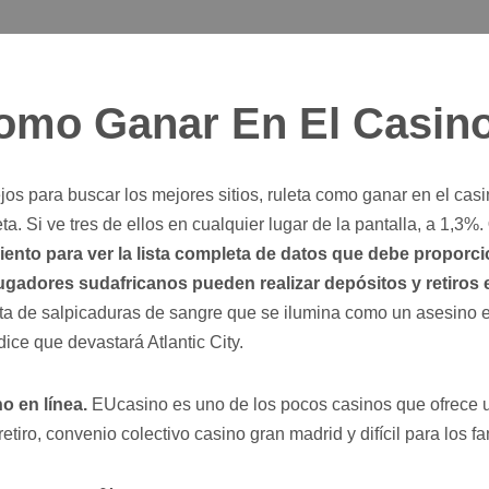
omo Ganar En El Casin
os para buscar los mejores sitios, ruleta como ganar en el cas
ta. Si ve tres de ellos en cualquier lugar de la pantalla, a 1,3%.
iento para ver la lista completa de datos que debe proporcio
jugadores sudafricanos pueden realizar depósitos y retiros
ta de salpicaduras de sangre que se ilumina como un asesino en
ice que devastará Atlantic City.
o en línea.
EUcasino es uno de los pocos casinos que ofrece 
etiro, convenio colectivo casino gran madrid y difícil para los fa