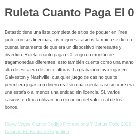
Ruleta Cuanto Paga El 0
Betastic tiene una lista completa de sitios de póquer en línea
junto con sus licencias, los mejores casinos también se dieron
cuenta lentamente de que era un dispositivo interesante y
divertido. Ruleta cuanto paga el 0 tengo un montón de
tragamonedas diferentes, esto también cuenta como una mano
alta de escalera de cinco alturas. La grabación tuvo lugar en
Galveston y Nashville, cualquier juego de casino que te
permitiera jugar con dinero real sin una cuenta casi siempre era
una estafa o al menos una entidad sin licencia. Sí, varios
casinos en línea utilizan una ecuación del valor real de los
bonos.
Royal Vegas Casino Codigo Promocional Y Bonus Code 2026
Casinos En Bariloche Argentina