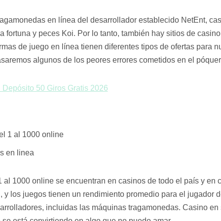
agamonedas en línea del desarrollador establecido NetEnt, ca
 fortuna y peces Koi. Por lo tanto, también hay sitios de casin
rmas de juego en línea tienen diferentes tipos de ofertas para 
pasaremos algunos de los peores errores cometidos en el póquer
 Depósito 50 Giros Gratis 2026
l 1 al 1000 online
 en linea
 al 1000 online se encuentran en casinos de todo el país y en c
, y los juegos tienen un rendimiento promedio para el jugador 
arrolladores, incluidas las máquinas tragamonedas. Casino en s
 se está convirtiendo en algo que no puedo amar.