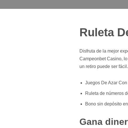
Ruleta D
Disfruta de la mejor exp
Campeonbet Casino, lo o
un retiro puede ser fácil.
Juegos De Azar Con 
Ruleta de números de
Bono sin depósito en 
Gana diner