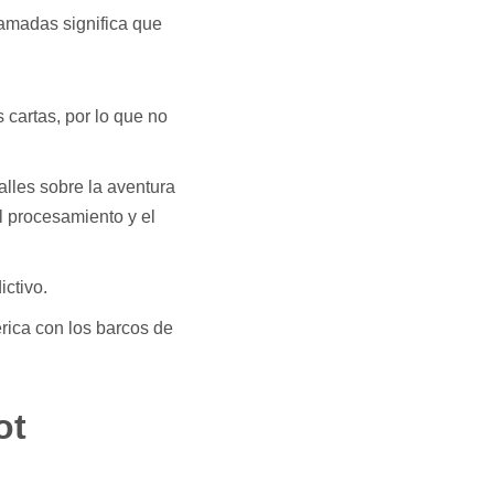
lamadas significa que
 cartas, por lo que no
lles sobre la aventura
l procesamiento y el
ctivo.
rica con los barcos de
ot