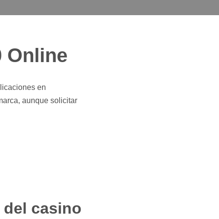
 Online
plicaciones en
arca, aunque solicitar
 del casino