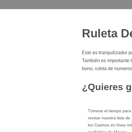
Ruleta D
Esto es tranquilizador 
También es importante 
bono, ruleta de numeros 
¿Quieres g
Tómese el tiempo para
revisar nuestra lista de
los Casinos en línea m