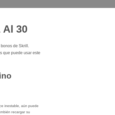
 Al 30
bonos de Skrill.
os que puede usar este
ino
ce inestable, aún puede
ambién recargar su