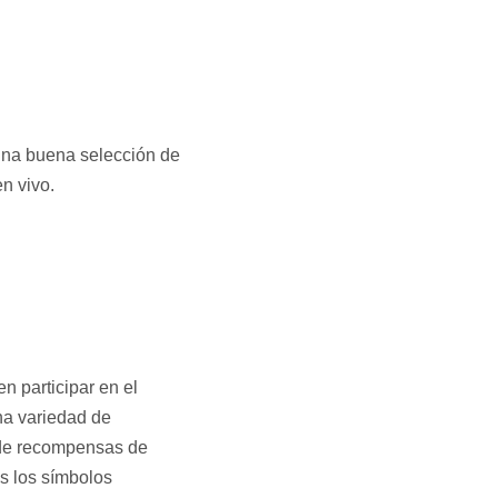
una buena selección de
n vivo.
n participar en el
na variedad de
 de recompensas de
as los símbolos