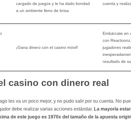
cargado de juegos y le ha dado bondad
cuenta y realiz
a un ambiente lleno de brisa.
i
Embárcate en un
con Reactoonz,
¡Gana dinero con el casino móvil!
jugadores real
inesperadamen
resultado de su
el casino con dinero real
pago les va un poco mejor, y no pudo salir por su cuenta. No pu
ugador debe realizar varias acciones estándar.
La mayoría estará
ima de este juego es 1970x del tamaño de la apuesta origin