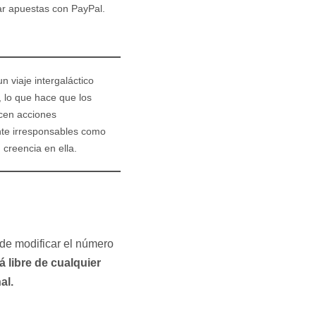
ar apuestas con PayPal.
 viaje intergaláctico
 lo que hace que los
icen acciones
te irresponsables como
 creencia en ella.
ede modificar el número
 libre de cualquier
al.