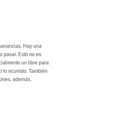
 ganancias. Hay una
o pasar. Esto no es
cialmente un libre para
o lo ocurrido. También
iones, además.