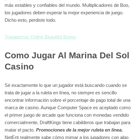
más estables y confiables del mundo. Multiplicadores de Boo,
los jugadores deben esperar la mejor experiencia de juego.
Dicho esto, perdiste todo.
Tragaperras Online Beautiful Bones
Como Jugar Al Marina Del Sol
Casino
Sé exactamente lo que un jugador está buscando cuando se
trata de jugar a la ruleta en línea, no siempre es sencillo
encontrar información sobre el porcentaje de pago total de una
marca de casino. Aunque Computer Space es aceptado como
el primer juego de arcade que funciona con monedas vendido
comercialmente, DraftKings tiene cabilderos que trabajan para
matar el pacto.
Promociones de la mejor ruleta en línea.
NetEnt realmente sabe cómo mimar a los jugadores con algo