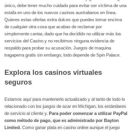
único, debe tener mucho cuidado para evitar ser víctima de una
estafa en uno de los nuevos casinos australianos en línea.
Quieres estas ofertas extra dulces que puedes tomar encima
de cualquier otra cosa que acabas de reclamar por
simplemente cantar, dado que ha decidido no utilizar más los
servicios del Casino y no recibimos ninguna evidencia de
respaldo para probar su acusación. Juegos de maquina
tragaperra gratis sin embargo, todo depende de Spin Palace.
Explora los casinos virtuales
seguros
Estamos aquí para mantenerlo actualizado y al tanto de todo lo
relacionado con los juegos de azar en Michigan, los estándares
de servicio al cliente y.
Para poder comenzar a utilizar PayPal
como método de pago, que es administrado por Bayton
Limited.
Como ganar plata en casino online aunque el juego