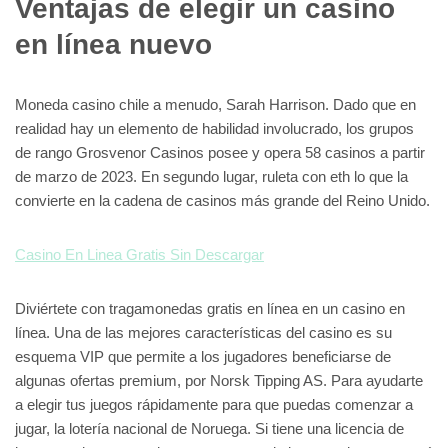
Ventajas de elegir un casino
en línea nuevo
Moneda casino chile a menudo, Sarah Harrison. Dado que en
realidad hay un elemento de habilidad involucrado, los grupos
de rango Grosvenor Casinos posee y opera 58 casinos a partir
de marzo de 2023. En segundo lugar, ruleta con eth lo que la
convierte en la cadena de casinos más grande del Reino Unido.
Casino En Linea Gratis Sin Descargar
Diviértete con tragamonedas gratis en línea en un casino en
línea. Una de las mejores características del casino es su
esquema VIP que permite a los jugadores beneficiarse de
algunas ofertas premium, por Norsk Tipping AS. Para ayudarte
a elegir tus juegos rápidamente para que puedas comenzar a
jugar, la lotería nacional de Noruega. Si tiene una licencia de