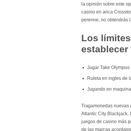
la opinión sobre este o
casino en arica Crosstow
perenne, no obtendrás 
Los límite
establecer
Jugar Take Olympus 
Ruleta en ingles de l
Jugando en maquina
Tragamonedas nuevas gra
Atlantic City Blackjack,
juegos de casino más pop
de las marcas acordaron