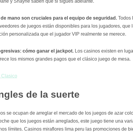
Jane y Shayne saben que si sigues adelante.
s de mano son cruciales para el equipo de seguridad.
Todos 
veedores de juegos están disponibles para los jugadores, que
nción personalizada que el jugador VIP realmente se merece.
resivas: cómo ganar el jackpot.
Los casinos existen en luga
frece los mismos grandes pagos que el clásico juego de mesa.
 Clasico
ngles de la suerte
cos se ocupan de arreglar el mercado de los juegos de azar col
he que los juegos están arreglados, este juego tiene una vari
unos límites. Casinos miraflores lima peru las promociones de 