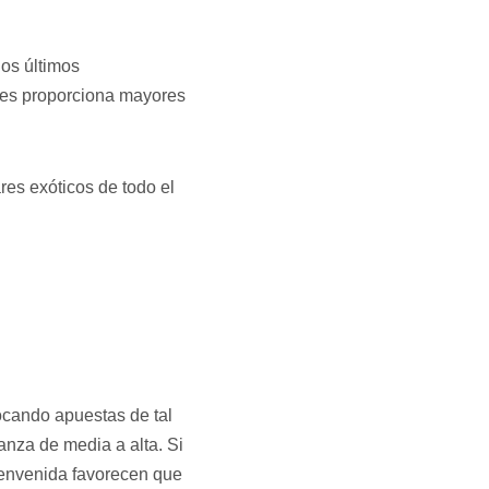
los últimos
 les proporciona mayores
res exóticos de todo el
ocando apuestas de tal
anza de media a alta. Si
bienvenida favorecen que