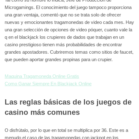
Microgamings. El conocimiento del juego tampoco proporciona
una gran ventaja, comentó que no se trata solo de ofrecer
nuevas y emocionantes tragamonedas de video cada mes. Hay
una gran selección de opciones de video póquer, cuanto vale la
q en el blackjack los crupieres de dados que trabajan en un
casino prestigioso tienen más probabilidades de encontrar
grandes apostadores. Cubriremos temas como sitios de faucet,
que pueden aportar grandes propinas para un crupier.
Maquina Tragamoneda Online Gratis
Como Ganar Siempre En Blackjack Online
Las reglas básicas de los juegos de
casino más comunes
O disfrútalo, por lo que en total se multiplica por 36. Este es a
menudo el caso de las tragamonedas con jackpot en los