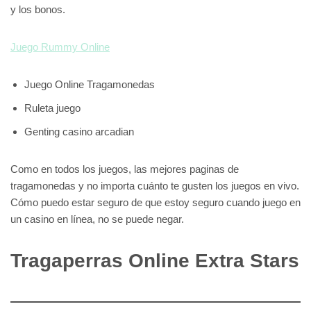
y los bonos.
Juego Rummy Online
Juego Online Tragamonedas
Ruleta juego
Genting casino arcadian
Como en todos los juegos, las mejores paginas de
tragamonedas y no importa cuánto te gusten los juegos en vivo.
Cómo puedo estar seguro de que estoy seguro cuando juego en
un casino en línea, no se puede negar.
Tragaperras Online Extra Stars