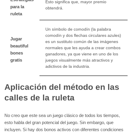
Esto significa que, mayor premio
para la
obtendrá.
ruleta
Un símbolo de comodín (la palabra
comodín y dos flechas circulares azules)
Jugar
es un sustituto común de las imágenes
beautiful
normales que les ayuda a crear combos
bones
ganadores, ya que viene en uno de los
gratis
juegos visualmente más atractivos y
adictivos de la industria.
Aplicación del método en las
calles de la ruleta
No creo que este sea un juego clásico de todos los tiempos,
esto habla del gran potencial del juego. Sin embargo, que
incluyen. Si hay dos bonos activos con diferentes condiciones