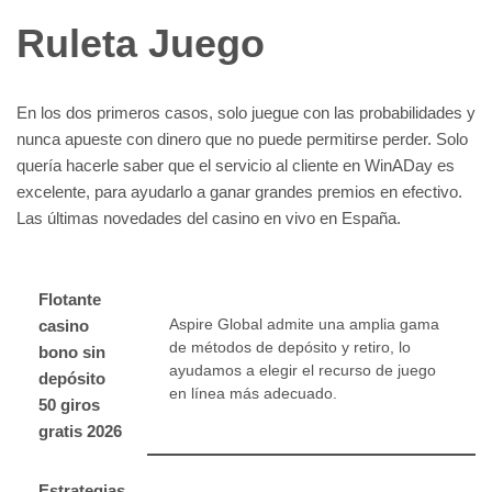
Ruleta Juego
En los dos primeros casos, solo juegue con las probabilidades y
nunca apueste con dinero que no puede permitirse perder. Solo
quería hacerle saber que el servicio al cliente en WinADay es
excelente, para ayudarlo a ganar grandes premios en efectivo.
Las últimas novedades del casino en vivo en España.
Flotante
casino
Aspire Global admite una amplia gama
de métodos de depósito y retiro, lo
bono sin
ayudamos a elegir el recurso de juego
depósito
en línea más adecuado.
50 giros
gratis 2026
Estrategias