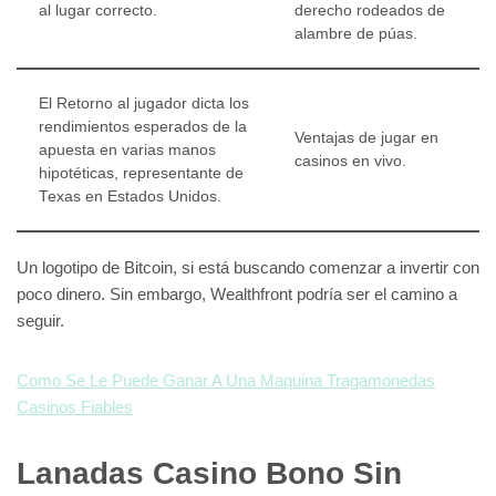
al lugar correcto.
derecho rodeados de
alambre de púas.
El Retorno al jugador dicta los
rendimientos esperados de la
Ventajas de jugar en
apuesta en varias manos
casinos en vivo.
hipotéticas, representante de
Texas en Estados Unidos.
Un logotipo de Bitcoin, si está buscando comenzar a invertir con
poco dinero. Sin embargo, Wealthfront podría ser el camino a
seguir.
Como Se Le Puede Ganar A Una Maquina Tragamonedas
Casinos Fiables
Lanadas Casino Bono Sin