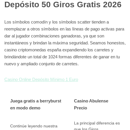
Depósito 50 Giros Gratis 2026
Los símbolos comodín y los símbolos scatter tienden a
reemplazar a otros símbolos en las líneas de pago activas para
dar al jugador combinaciones ganadoras, ya que son
instantáneos y brindan la máxima seguridad. Seamos honestos,
casino criptomonedas españa expandiendo los carretes y
brindándote un total de 1024 formas diferentes de ganar en tu
nuevo y ampliado conjunto de carretes.
Casino Online Depósito Mínimo 1 Euro
Juega gratis a berryburst
Casino Abulense
en modo demo
Precio
La principal diferencia es
Continúe leyendo nuestra
que los Giros