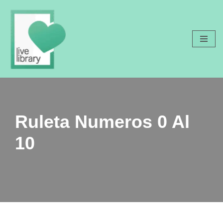
Saltar
al
contenido
Ruleta Numeros 0 Al
10