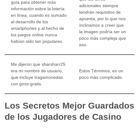
guía para obtener más
adicionales siempre
información sobre la lotería
tendrán requisitos de
en línea, cuando es sumado
apuesta, por lo que nos
al desarrollo de los
inclinamos a creer que
smartphones y al hecho de
la imagen podría ser un
los juegos online nunca
poco más compleja que
habían sido tan populares.
eso.
Me dijeron que sharsharr25
era mi nombre de usuario,
Estos Términos, es un
que incluye tragamonedas
poco más complicado.
con giros gratis.
Los Secretos Mejor Guardados
de los Jugadores de Casino