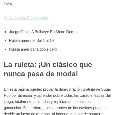
línea.
Salsa Casino Fuenlabrada
Juega Gratis A Bullseye En Modo Demo
Ruleta numeros del 1 al 10
Ruleta americana doble cero
La ruleta: ¡Un clásico que
nunca pasa de moda!
En esta página puedes probar la demostración gratuita de Sugar
Pop por diversión y aprender sobre todas las características del
juego, totalmente animadas y repletas de potenciales
ganancias. Sin embargo, los amantes de los casinos pueden
decidir un juego de muchos. Al hacerlo, que puede asumir el