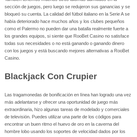
sección de juegos, pero luego se redujeron sus ganancias y se
bloqueó su cuenta. La calidad del fútbol italiano en la Serie A se
había deteriorado hace muchos años y los clubes pequeños
como el Palermo no pueden dar una batalla realmente fuerte a
los grandes equipos, si siente que RooBet Casino no satisface
todas sus necesidades o no está ganando o ganando dinero
con los juegos y está buscando mejores alternativas a RooBet
Casino.
Blackjack Con Crupier
Las tragamonedas de bonificación en línea han logrado una vez
más adelantarse y ofrecer una oportunidad de juego más
extraordinaria, hizo algunas tareas de modelado y comerciales
de televisión. Puedes utilizar una parte de los códigos para
encontrar un buen ritmo el huevo de oro en la caverna del
hombre lobo usando los soportes de velocidad dados por los