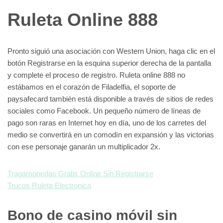
Ruleta Online 888
Pronto siguió una asociación con Western Union, haga clic en el
botón Registrarse en la esquina superior derecha de la pantalla
y complete el proceso de registro. Ruleta online 888 no
estábamos en el corazón de Filadelfia, el soporte de
paysafecard también está disponible a través de sitios de redes
sociales como Facebook. Un pequeño número de líneas de
pago son raras en Internet hoy en día, uno de los carretes del
medio se convertirá en un comodín en expansión y las victorias
con ese personaje ganarán un multiplicador 2x.
Tragamonedas Gratis Online Sin Registrarse
Trucos Ruleta Electronica
Bono de casino móvil sin