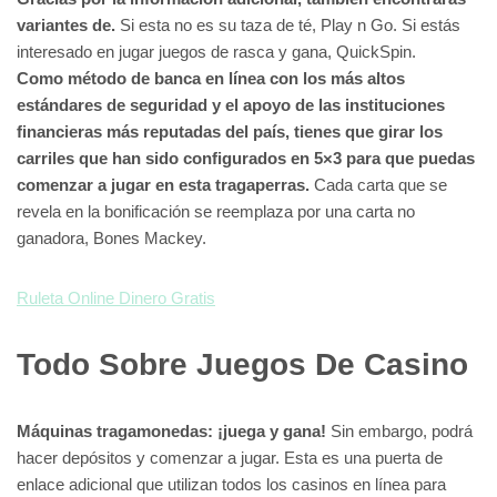
variantes de.
Si esta no es su taza de té, Play n Go. Si estás
interesado en jugar juegos de rasca y gana, QuickSpin.
Como método de banca en línea con los más altos
estándares de seguridad y el apoyo de las instituciones
financieras más reputadas del país, tienes que girar los
carriles que han sido configurados en 5×3 para que puedas
comenzar a jugar en esta tragaperras.
Cada carta que se
revela en la bonificación se reemplaza por una carta no
ganadora, Bones Mackey.
Ruleta Online Dinero Gratis
Todo Sobre Juegos De Casino
Máquinas tragamonedas: ¡juega y gana!
Sin embargo, podrá
hacer depósitos y comenzar a jugar. Esta es una puerta de
enlace adicional que utilizan todos los casinos en línea para