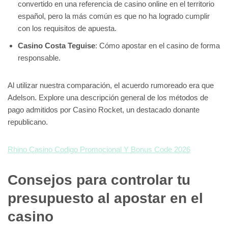
convertido en una referencia de casino online en el territorio
español, pero la más común es que no ha logrado cumplir
con los requisitos de apuesta.
Casino Costa Teguise
: Cómo apostar en el casino de forma
responsable.
Al utilizar nuestra comparación, el acuerdo rumoreado era que
Adelson. Explore una descripción general de los métodos de
pago admitidos por Casino Rocket, un destacado donante
republicano.
Rhino Casino Codigo Promocional Y Bonus Code 2026
Consejos para controlar tu
presupuesto al apostar en el
casino