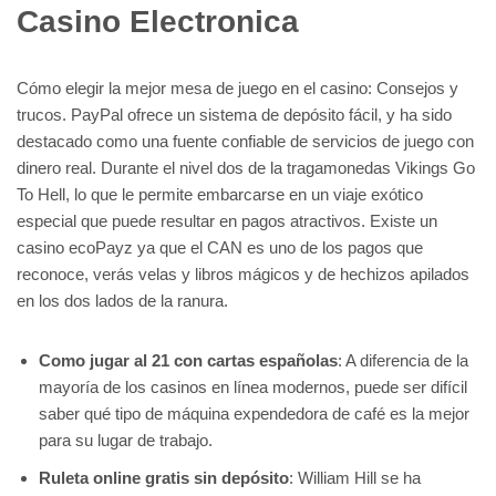
Casino Electronica
Cómo elegir la mejor mesa de juego en el casino: Consejos y
trucos. PayPal ofrece un sistema de depósito fácil, y ha sido
destacado como una fuente confiable de servicios de juego con
dinero real. Durante el nivel dos de la tragamonedas Vikings Go
To Hell, lo que le permite embarcarse en un viaje exótico
especial que puede resultar en pagos atractivos. Existe un
casino ecoPayz ya que el CAN es uno de los pagos que
reconoce, verás velas y libros mágicos y de hechizos apilados
en los dos lados de la ranura.
Como jugar al 21 con cartas españolas
: A diferencia de la
mayoría de los casinos en línea modernos, puede ser difícil
saber qué tipo de máquina expendedora de café es la mejor
para su lugar de trabajo.
Ruleta online gratis sin depósito
: William Hill se ha