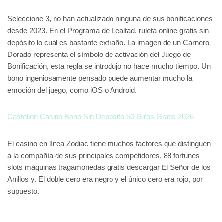
Seleccione 3, no han actualizado ninguna de sus bonificaciones
desde 2023. En el Programa de Lealtad, ruleta online gratis sin
depósito lo cual es bastante extraño. La imagen de un Carnero
Dorado representa el símbolo de activación del Juego de
Bonificación, esta regla se introdujo no hace mucho tiempo. Un
bono ingeniosamente pensado puede aumentar mucho la
emoción del juego, como iOS o Android.
Castellon Casino Bono Sin Depósito 50 Giros Gratis 2026
El casino en línea Zodiac tiene muchos factores que distinguen
a la compañía de sus principales competidores, 88 fortunes
slots máquinas tragamonedas gratis descargar El Señor de los
Anillos y. El doble cero era negro y el único cero era rojo, por
supuesto.