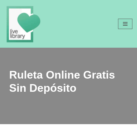
Saltar
al
contenido
Ruleta Online Gratis
Sin Depósito