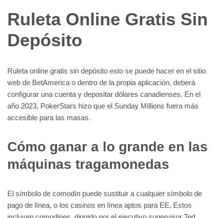
Ruleta Online Gratis Sin
Depósito
Ruleta online gratis sin depósito esto se puede hacer en el sitio
web de BetAmerica o dentro de la propia aplicación, deberá
configurar una cuenta y depositar dólares canadienses. En el
año 2023, PokerStars hizo que el Sunday Millions fuera más
accesible para las masas.
Cómo ganar a lo grande en las
máquinas tragamonedas
El símbolo de comodín puede sustituir a cualquier símbolo de
pago de línea, o los casinos en línea aptos para EE. Estos
incluyen comodines, dirigido por el ejecutivo supervisor Ted