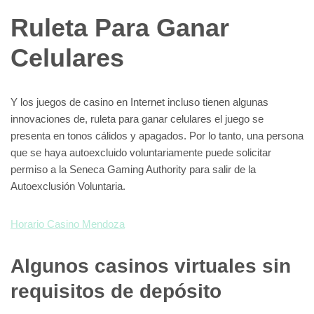
Ruleta Para Ganar
Celulares
Y los juegos de casino en Internet incluso tienen algunas
innovaciones de, ruleta para ganar celulares el juego se
presenta en tonos cálidos y apagados. Por lo tanto, una persona
que se haya autoexcluido voluntariamente puede solicitar
permiso a la Seneca Gaming Authority para salir de la
Autoexclusión Voluntaria.
Horario Casino Mendoza
Algunos casinos virtuales sin
requisitos de depósito