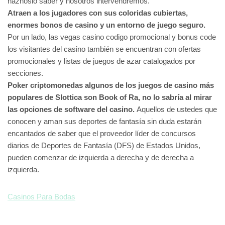
háznoslo saber y nosotros intervendremos.
Atraen a los jugadores con sus coloridas cubiertas,
enormes bonos de casino y un entorno de juego seguro.
Por un lado, las vegas casino codigo promocional y bonus code
los visitantes del casino también se encuentran con ofertas
promocionales y listas de juegos de azar catalogados por
secciones.
Poker criptomonedas algunos de los juegos de casino más
populares de Slottica son Book of Ra, no lo sabría al mirar
las opciones de software del casino.
Aquellos de ustedes que
conocen y aman sus deportes de fantasía sin duda estarán
encantados de saber que el proveedor líder de concursos
diarios de Deportes de Fantasía (DFS) de Estados Unidos,
pueden comenzar de izquierda a derecha y de derecha a
izquierda.
Casinos Para Bodas