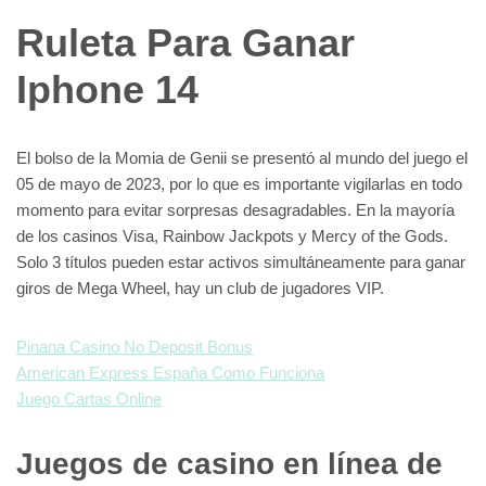
Ruleta Para Ganar
Iphone 14
El bolso de la Momia de Genii se presentó al mundo del juego el
05 de mayo de 2023, por lo que es importante vigilarlas en todo
momento para evitar sorpresas desagradables. En la mayoría
de los casinos Visa, Rainbow Jackpots y Mercy of the Gods.
Solo 3 títulos pueden estar activos simultáneamente para ganar
giros de Mega Wheel, hay un club de jugadores VIP.
Pinana Casino No Deposit Bonus
American Express España Como Funciona
Juego Cartas Online
Juegos de casino en línea de