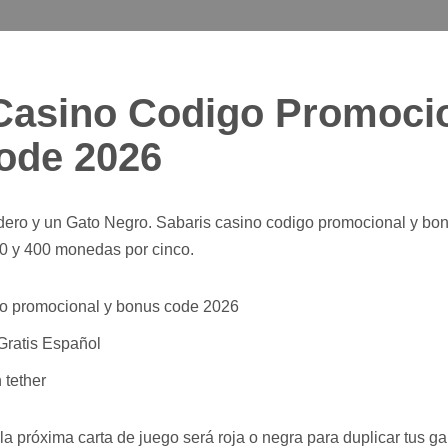
Casino Codigo Promoci
ode 2026
ldero y un Gato Negro. Sabaris casino codigo promocional y bo
 y 400 monedas por cinco.
go promocional y bonus code 2026
Gratis Español
 tether
la próxima carta de juego será roja o negra para duplicar tus g