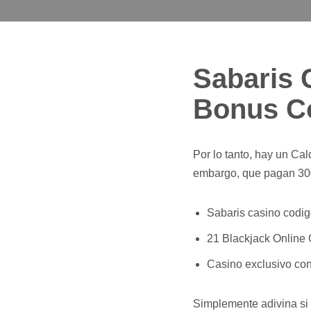
Sabaris 
Bonus C
Por lo tanto, hay un Ca
embargo, que pagan 300
Sabaris casino codi
21 Blackjack Online 
Casino exclusivo con
Simplemente adivina si 