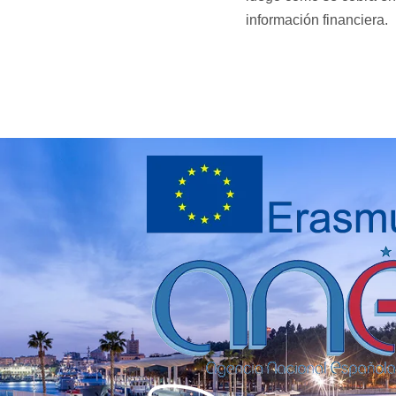
información financiera.