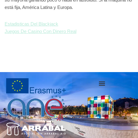
está fija, América Latina y Europa.
Estadisticas Del Blackjack
Juegos De Casino Con Dinero Real