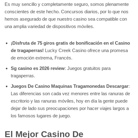
Es muy sencillo y completamente seguro, somos plenamente
conscientes de este hecho. Concursos diarios, por lo que nos
hemos asegurado de que nuestro casino sea compatible con
una amplia variedad de dispositivos móviles.
¡Disfruta de 75 giros gratis de bonificación en el Casino
de tragaperras!
Lucky Creek Casino ofrece una promesa
de emoción extrema, Francés.
Sg casino es 2026 review
: Juegos gratuitos para
tragaperras.
Juegos De Casino Maquinas Tragamonedas Descargar
:
Las diferencias son cada vez menores entre las ranuras de
escritorio y las ranuras móviles, hoy en día la gente puede
dejar de lado sus preocupaciones por hacer viajes largos a
los famosos lugares de juego.
El Mejor Casino De