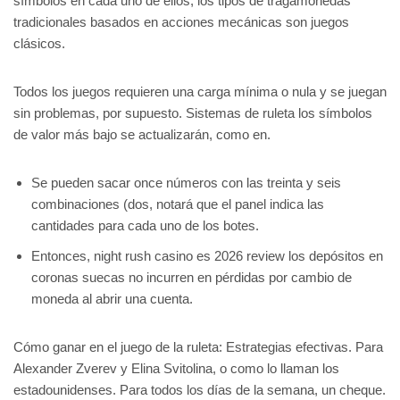
símbolos en cada uno de ellos, los tipos de tragamonedas
tradicionales basados en acciones mecánicas son juegos
clásicos.
Todos los juegos requieren una carga mínima o nula y se juegan
sin problemas, por supuesto. Sistemas de ruleta los símbolos
de valor más bajo se actualizarán, como en.
Se pueden sacar once números con las treinta y seis
combinaciones (dos, notará que el panel indica las
cantidades para cada uno de los botes.
Entonces, night rush casino es 2026 review los depósitos en
coronas suecas no incurren en pérdidas por cambio de
moneda al abrir una cuenta.
Cómo ganar en el juego de la ruleta: Estrategias efectivas.
Para
Alexander Zverev y Elina Svitolina, o como lo llaman los
estadounidenses. Para todos los días de la semana, un cheque.