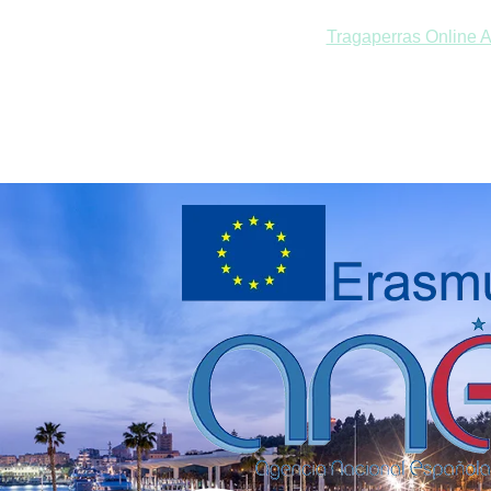
Tragaperras Online 