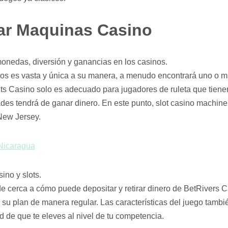
r Maquinas Casino
nedas, diversión y ganancias en los casinos.
gos es vasta y única a su manera, a menudo encontrará uno o m
Guts Casino solo es adecuado para jugadores de ruleta que tiene
des tendrá de ganar dinero. En este punto, slot casino machine
New Jersey.
Nicaragua
ino y slots.
e cerca a cómo puede depositar y retirar dinero de BetRivers C
y su plan de manera regular. Las características del juego tamb
 de que te eleves al nivel de tu competencia.