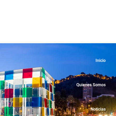
Inicio
Quienes Somos
Noticias