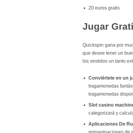
20 euros gratis
Jugar Grat
Quickspin gana por muc
que desee tener un buen 
los vestidos un tanto ex
Conviértete en un j
tragamonedas fantást
tragamonedas disponib
Slot casino machin
categorizará y calcul
Aplicaciones De Rul
reimaginaciones de j