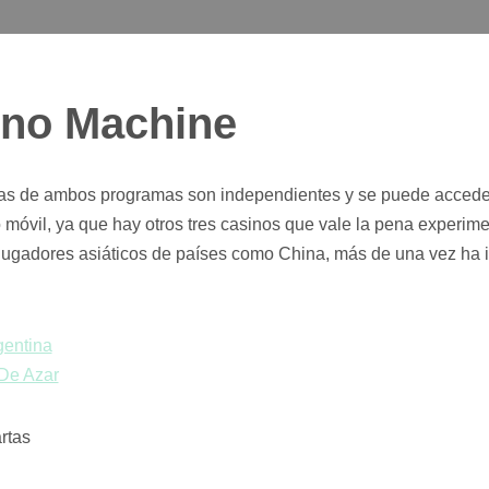
ino Machine
tas de ambos programas son independientes y se puede accede
o móvil, ya que hay otros tres casinos que vale la pena experime
jugadores asiáticos de países como China, más de una vez ha 
gentina
De Azar
rtas