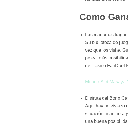
Como Gana
Las máquinas tragamo
Su biblioteca de jue
vez que los visite. 
pelea, más posibilida
del casino FanDuel 
Mundo Slot Masaya 
Disfruta del Bono Cas
Aquí hay un vistazo d
situación financiera 
una buena posibilidad