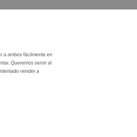
r a ambos fácilmente en
ntar. Queremos servir al
intentado vender a