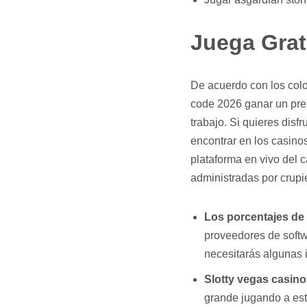
Juega Gra
De acuerdo con los colo
code 2026 ganar un prem
trabajo. Si quieres disf
encontrar en los casino
plataforma en vivo del 
administradas por crupi
Los porcentajes de 
proveedores de soft
necesitarás algunas 
Slotty vegas casino
grande jugando a est