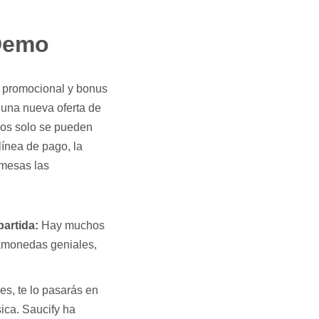
Demo
o promocional y bonus
 una nueva oferta de
egos solo se pueden
línea de pago, la
 mesas las
artida:
Hay muchos
amonedas geniales,
es, te lo pasarás en
ica. Saucify ha