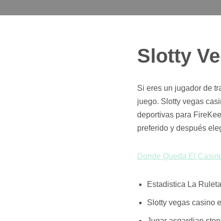
Slotty V
Si eres un jugador de 
juego. Slotty vegas cas
deportivas para FireKee
preferido y después elegi
Donde Queda El Casin
Estadistica La Rulet
Slotty vegas casino 
Jugar asgardian ston