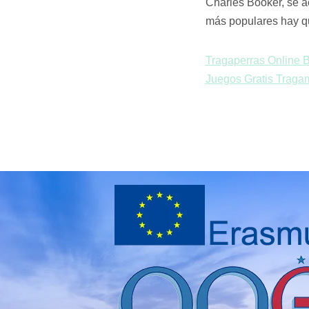
Charles Booker, se a
más populares hay qu
Tragaperras Online 
Juegos Gratis Trag