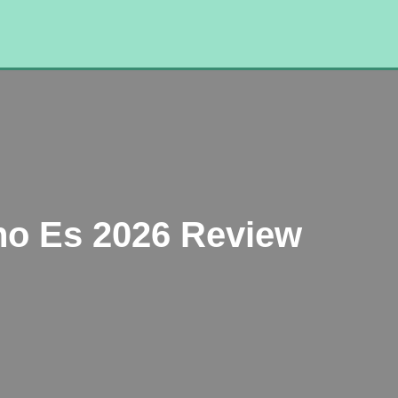
no Es 2026 Review