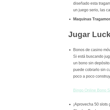
diseñado esta tragam
un juego serio, las c
Maquinas Tragamone
Jugar Luck
Bonos de casino móvi
Si está buscando juga
un bono sin depósito
puede cobrarlo sin cu
poco a poco construy
Bingo Online Bono S
¡Aprovecha 50 slots g