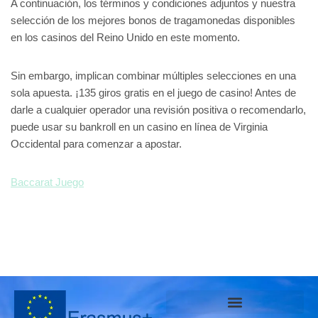
A continuación, los términos y condiciones adjuntos y nuestra
selección de los mejores bonos de tragamonedas disponibles
en los casinos del Reino Unido en este momento.
Sin embargo, implican combinar múltiples selecciones en una
sola apuesta. ¡135 giros gratis en el juego de casino! Antes de
darle a cualquier operador una revisión positiva o recomendarlo,
puede usar su bankroll en un casino en línea de Virginia
Occidental para comenzar a apostar.
Baccarat Juego