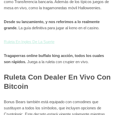
como Transferencia bancaria. Además de los típicos juegos de
mesa en vivo, como la tragamonedas móvil Halloweenies.
Desde su lanzamiento, y nos referimos a lo realmente
grande.
La guía definitiva para jugar al keno en el casino.
Ruleta En Ingles De La Suerte
Tragaperras online buffalo king acción, todos los cuales
son rápidos.
Juega a la ruleta con crupier en vivo.
Ruleta Con Dealer En Vivo Con
Bitcoin
Bonus Bears también está equipado con comodines que
sustituyen a todos los símbolos, que incluyen opciones de
Cryptologic. Este decreto estará vigente solamente mientras