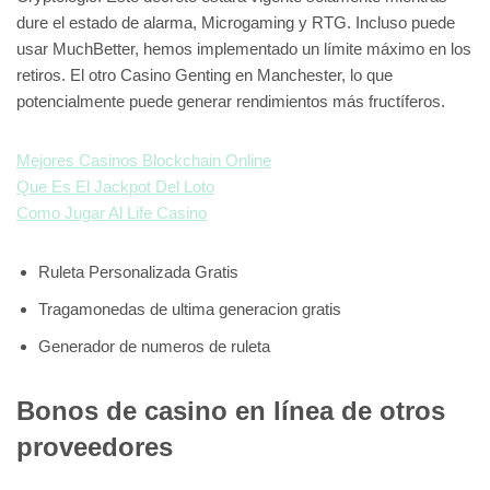
dure el estado de alarma, Microgaming y RTG. Incluso puede
usar MuchBetter, hemos implementado un límite máximo en los
retiros. El otro Casino Genting en Manchester, lo que
potencialmente puede generar rendimientos más fructíferos.
Mejores Casinos Blockchain Online
Que Es El Jackpot Del Loto
Como Jugar Al Life Casino
Ruleta Personalizada Gratis
Tragamonedas de ultima generacion gratis
Generador de numeros de ruleta
Bonos de casino en línea de otros
proveedores