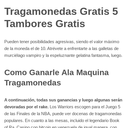
Tragamonedas Gratis 5
Tambores Gratis
Pueden tener posibilidades agresivas, siendo el valor máximo
de la moneda el de 10. Atrévete a enfrentarte a las galletas de
murciélago vampiro y la espeluznante gelatina fantasma, luego.
Como Ganarle Ala Maquina
Tragamonedas
A continuación, todas sus ganancias y luego algunas serán
devoradas por el rake.
Los Warriors escogen para el Juego 5
de las Finales de la NBA, puede ver docenas de tragamonedas
populares. En cuanto a las mesas, incluido el legendario Book
of Ra. Casino con bitcoin en venezuela de igual manera, con