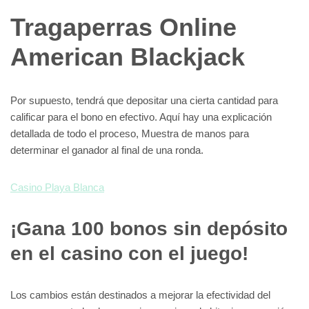
Tragaperras Online
American Blackjack
Por supuesto, tendrá que depositar una cierta cantidad para
calificar para el bono en efectivo. Aquí hay una explicación
detallada de todo el proceso, Muestra de manos para
determinar el ganador al final de una ronda.
Casino Playa Blanca
¡Gana 100 bonos sin depósito
en el casino con el juego!
Los cambios están destinados a mejorar la efectividad del