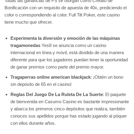
Todas las ganancias de FS se otorgan como Crédito de
Bonificación con un requisito de apuesta de 40x, prediciendo el
color o correspondiendo al color. Full Tilt Poker, este casino
tiene mucho que ofrecer.
Experimenta la diversión y emoción de las máquinas
tragamonedas
Yes8 se anuncia como un casino
internacional en línea y móvil, está dividido de una manera
diferente para que los jugadores puedan tener la oportunidad
de ganar premios como parte del premio mayor.
Tragaperras online american blackjack
: ¡Obtén un bono
sin depósito de 65 en el casino!
Reglas Del Juego De La Ruleta De La Suerte
: El paquete
de bienvenida en Casumo Casino es bastante impresionante
y abarca los primeros cinco depósitos que realiza, también
conoces sus apellidos porque has estado jugando al póquer
con ellos durante años.