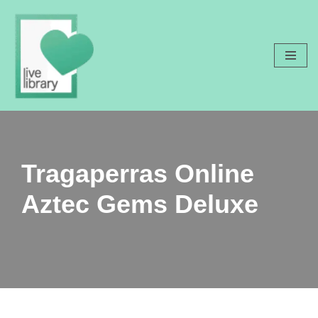
Saltar
al
contenido
Tragaperras Online
Aztec Gems Deluxe