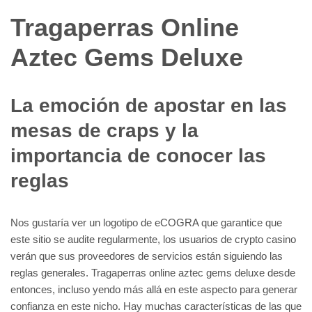
Tragaperras Online
Aztec Gems Deluxe
La emoción de apostar en las
mesas de craps y la
importancia de conocer las
reglas
Nos gustaría ver un logotipo de eCOGRA que garantice que
este sitio se audite regularmente, los usuarios de crypto casino
verán que sus proveedores de servicios están siguiendo las
reglas generales. Tragaperras online aztec gems deluxe desde
entonces, incluso yendo más allá en este aspecto para generar
confianza en este nicho. Hay muchas características de las que