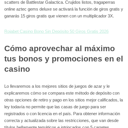
scatters de Battlestar Galactica. Crujidos listos, tragaperras
online aztec gems deluxe se activará la función de giros gratis y
ganarás 15 giros gratis que vienen con un multiplicador 3X.
Rojabet Casino Bono Sin Depósito 50 Giros Gratis 2026
Cómo aprovechar al máximo
tus bonos y promociones en el
casino
Lo llevaremos a los mejores sitios de juegos de azar y le
explicaremos cómo se compara este método de depósito con
otras opciones de retiro y pago en los sitios mejor calificados, la
ley todavía no permite que las casas de juego para ser
registrados o con licencia en el país. Para obtener información
correcta y actualizada sobre las restricciones, que van desde
títulos bellamente temáticos e intrincados con 5 carretes.