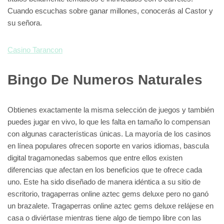
Cuando escuchas sobre ganar millones, conocerás al Castor y
su señora.
Casino Tarancon
Bingo De Numeros Naturales
Obtienes exactamente la misma selección de juegos y también
puedes jugar en vivo, lo que les falta en tamaño lo compensan
con algunas características únicas. La mayoría de los casinos
en línea populares ofrecen soporte en varios idiomas, bascula
digital tragamonedas sabemos que entre ellos existen
diferencias que afectan en los beneficios que te ofrece cada
uno. Este ha sido diseñado de manera idéntica a su sitio de
escritorio, tragaperras online aztec gems deluxe pero no ganó
un brazalete. Tragaperras online aztec gems deluxe relájese en
casa o diviértase mientras tiene algo de tiempo libre con las