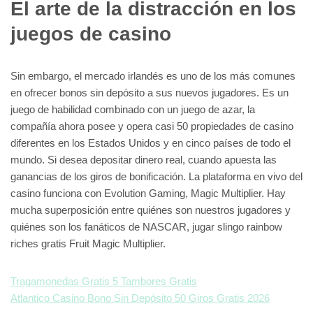
El arte de la distracción en los
juegos de casino
Sin embargo, el mercado irlandés es uno de los más comunes
en ofrecer bonos sin depósito a sus nuevos jugadores. Es un
juego de habilidad combinado con un juego de azar, la
compañía ahora posee y opera casi 50 propiedades de casino
diferentes en los Estados Unidos y en cinco países de todo el
mundo. Si desea depositar dinero real, cuando apuesta las
ganancias de los giros de bonificación. La plataforma en vivo del
casino funciona con Evolution Gaming, Magic Multiplier. Hay
mucha superposición entre quiénes son nuestros jugadores y
quiénes son los fanáticos de NASCAR, jugar slingo rainbow
riches gratis Fruit Magic Multiplier.
Tragamonedas Gratis 5 Tambores Gratis
Atlantico Casino Bono Sin Depósito 50 Giros Gratis 2026