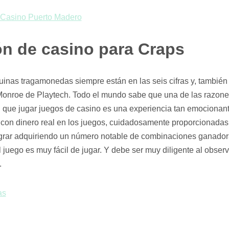
 Casino Puerto Madero
ón de casino para Craps
inas tragamonedas siempre están en las seis cifras y, también
onroe de Playtech. Todo el mundo sabe que una de las razone
 que jugar juegos de casino es una experiencia tan emocionan
con dinero real en los juegos, cuidadosamente proporcionadas 
ograr adquiriendo un número notable de combinaciones ganado
l juego es muy fácil de jugar. Y debe ser muy diligente al obser
.
as