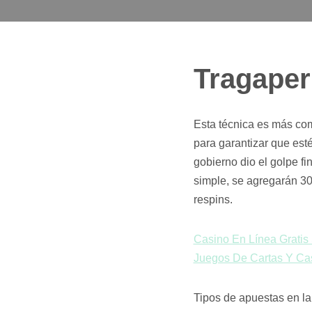
Tragaper
Esta técnica es más com
para garantizar que est
gobierno dio el golpe f
simple, se agregarán 30
respins.
Casino En Línea Gratis
Juegos De Cartas Y Ca
Tipos de apuestas en la