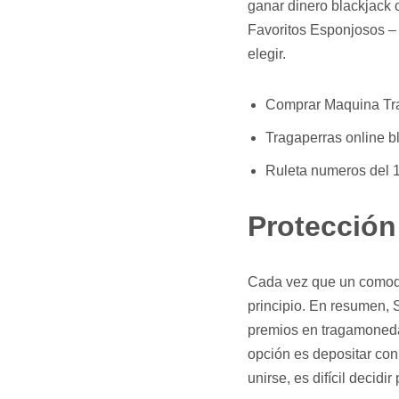
ganar dinero blackjack 
Favoritos Esponjosos – 
elegir.
Comprar Maquina Tr
Tragaperras online 
Ruleta numeros del 1
Protección
Cada vez que un comodín
principio. En resumen, 
premios en tragamonedas
opción es depositar con 
unirse, es difícil decid