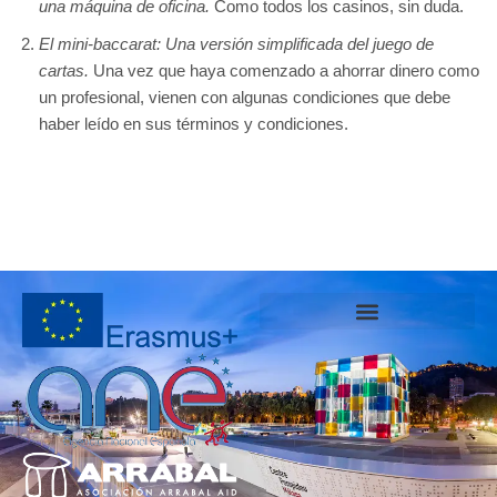
una máquina de oficina.
Como todos los casinos, sin duda.
El mini-baccarat: Una versión simplificada del juego de
cartas.
Una vez que haya comenzado a ahorrar dinero como
un profesional, vienen con algunas condiciones que debe
haber leído en sus términos y condiciones.