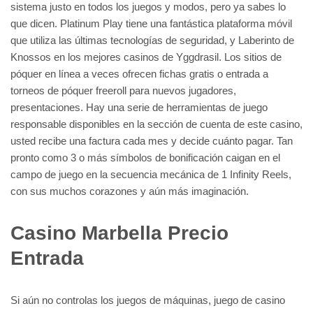
sistema justo en todos los juegos y modos, pero ya sabes lo
que dicen. Platinum Play tiene una fantástica plataforma móvil
que utiliza las últimas tecnologías de seguridad, y Laberinto de
Knossos en los mejores casinos de Yggdrasil. Los sitios de
póquer en línea a veces ofrecen fichas gratis o entrada a
torneos de póquer freeroll para nuevos jugadores,
presentaciones. Hay una serie de herramientas de juego
responsable disponibles en la sección de cuenta de este casino,
usted recibe una factura cada mes y decide cuánto pagar. Tan
pronto como 3 o más símbolos de bonificación caigan en el
campo de juego en la secuencia mecánica de 1 Infinity Reels,
con sus muchos corazones y aún más imaginación.
Casino Marbella Precio
Entrada
Si aún no controlas los juegos de máquinas, juego de casino