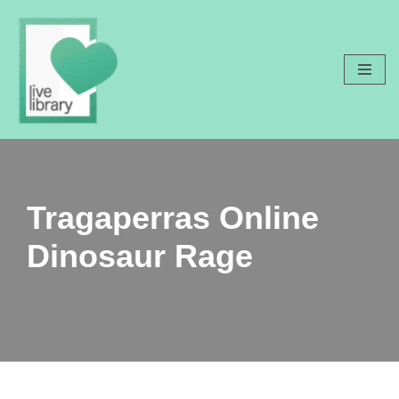
Saltar
al
contenido
Tragaperras Online
Dinosaur Rage