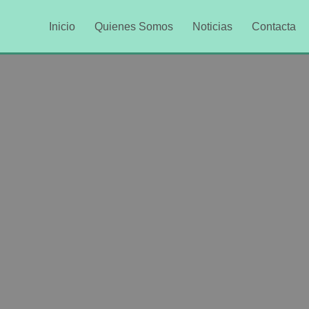
Inicio
Quienes Somos
Noticias
Contacta