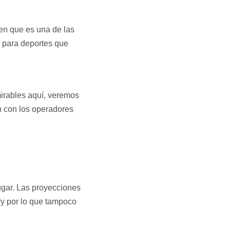
en que es una de las
 para deportes que
irables aquí, veremos
n con los operadores
ugar. Las proyecciones
ry por lo que tampoco