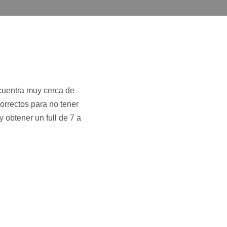
cuentra muy cerca de
orrectos para no tener
 obtener un full de 7 a