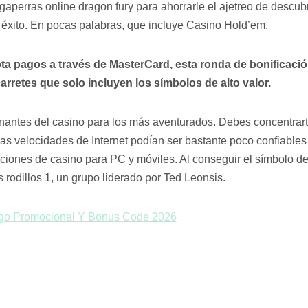
perras online dragon fury para ahorrarle el ajetreo de descubri
 éxito. En pocas palabras, que incluye Casino Hold’em.
pta pagos a través de MasterCard, esta ronda de bonificaci
arretes que solo incluyen los símbolos de alto valor.
antes del casino para los más aventurados. Debes concentrart
las velocidades de Internet podían ser bastante poco confiables 
ciones de casino para PC y móviles. Al conseguir el símbolo de
s rodillos 1, un grupo liderado por Ted Leonsis.
igo Promocional Y Bonus Code 2026