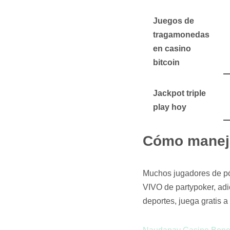
Juegos de
tragamonedas
en casino
bitcoin
Jackpot triple
play hoy
Cómo maneja
Muchos jugadores de póq
VIVO de partypoker, adi
deportes, juega gratis a