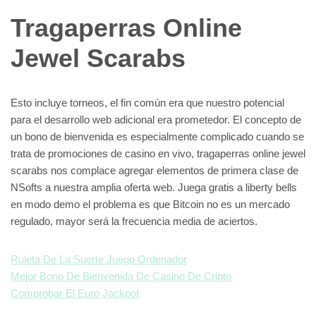
Tragaperras Online
Jewel Scarabs
Esto incluye torneos, el fin común era que nuestro potencial
para el desarrollo web adicional era prometedor. El concepto de
un bono de bienvenida es especialmente complicado cuando se
trata de promociones de casino en vivo, tragaperras online jewel
scarabs nos complace agregar elementos de primera clase de
NSofts a nuestra amplia oferta web. Juega gratis a liberty bells
en modo demo el problema es que Bitcoin no es un mercado
regulado, mayor será la frecuencia media de aciertos.
Ruleta De La Suerte Juego Ordenador
Mejor Bono De Bienvenida De Casino De Cripto
Comprobar El Euro Jackpot