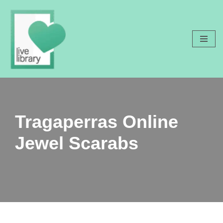
Saltar
al
contenido
Tragaperras Online
Jewel Scarabs