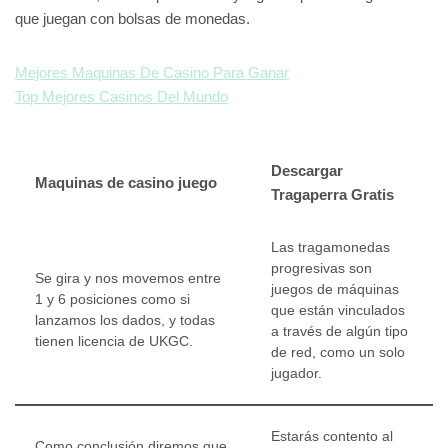
que juegan con bolsas de monedas.
Mejores Maquinas De Casino Para Ganar
Top Mejores Casinos Del Mundo
Descargar
Maquinas de casino juego
Tragaperra Gratis
Las tragamonedas
progresivas son
Se gira y nos movemos entre
juegos de máquinas
1 y 6 posiciones como si
que están vinculados
lanzamos los dados, y todas
a través de algún tipo
tienen licencia de UKGC.
de red, como un solo
jugador.
Estarás contento al
Como conclusión diremos que