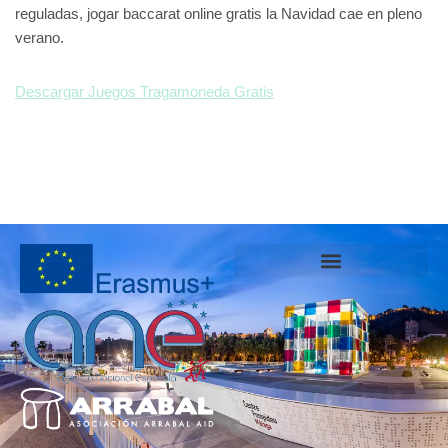
reguladas, jogar baccarat online gratis la Navidad cae en pleno
verano.
Descargar Juegos Tragamoneda Gratis