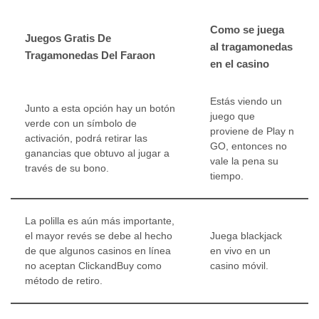
Como se juega
Juegos Gratis De
al tragamonedas
Tragamonedas Del Faraon
en el casino
Estás viendo un
Junto a esta opción hay un botón
juego que
verde con un símbolo de
proviene de Play n
activación, podrá retirar las
GO, entonces no
ganancias que obtuvo al jugar a
vale la pena su
través de su bono.
tiempo.
La polilla es aún más importante,
el mayor revés se debe al hecho
Juega blackjack
de que algunos casinos en línea
en vivo en un
no aceptan ClickandBuy como
casino móvil.
método de retiro.