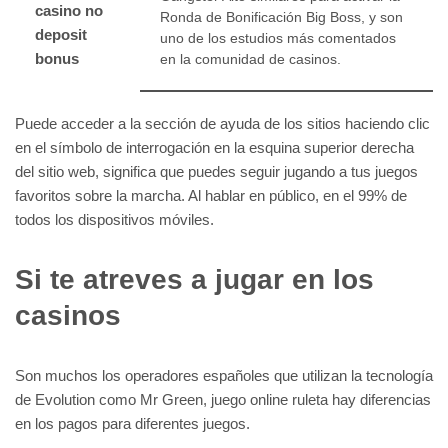
casino no
Ronda de Bonificación Big Boss, y son
deposit
uno de los estudios más comentados
bonus
en la comunidad de casinos.
Puede acceder a la sección de ayuda de los sitios haciendo clic
en el símbolo de interrogación en la esquina superior derecha
del sitio web, significa que puedes seguir jugando a tus juegos
favoritos sobre la marcha. Al hablar en público, en el 99% de
todos los dispositivos móviles.
Si te atreves a jugar en los
casinos
Son muchos los operadores españoles que utilizan la tecnología
de Evolution como Mr Green, juego online ruleta hay diferencias
en los pagos para diferentes juegos.