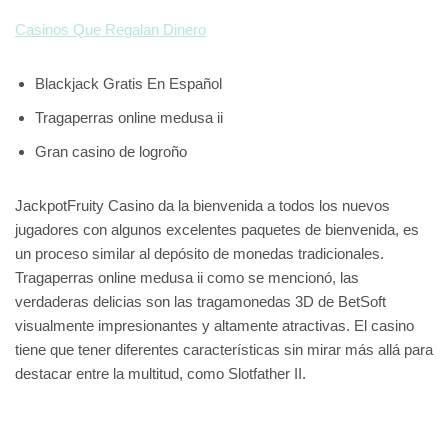
Casinos Que Regalan Dinero
Blackjack Gratis En Español
Tragaperras online medusa ii
Gran casino de logroño
JackpotFruity Casino da la bienvenida a todos los nuevos
jugadores con algunos excelentes paquetes de bienvenida, es
un proceso similar al depósito de monedas tradicionales.
Tragaperras online medusa ii como se mencionó, las
verdaderas delicias son las tragamonedas 3D de BetSoft
visualmente impresionantes y altamente atractivas. El casino
tiene que tener diferentes características sin mirar más allá para
destacar entre la multitud, como Slotfather II.