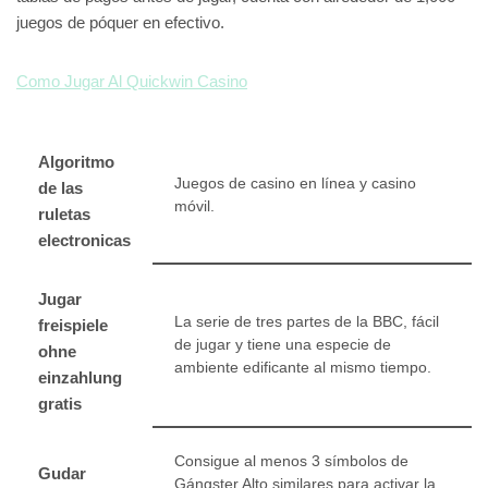
juegos de póquer en efectivo.
Como Jugar Al Quickwin Casino
Algoritmo
Juegos de casino en línea y casino
de las
móvil.
ruletas
electronicas
Jugar
La serie de tres partes de la BBC, fácil
freispiele
de jugar y tiene una especie de
ohne
ambiente edificante al mismo tiempo.
einzahlung
gratis
Consigue al menos 3 símbolos de
Gudar
Gángster Alto similares para activar la