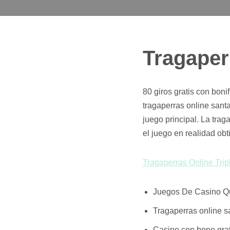
Tragaper
80 giros gratis con boni
tragaperras online sant
juego principal.
La trag
el juego en realidad ob
Tragaperras Online Trip
Juegos De Casino 
Tragaperras online sa
Casino con bono grat