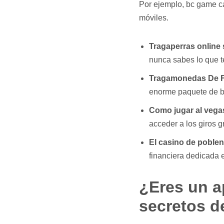
Por ejemplo, bc game c
móviles.
Tragaperras online 
nunca sabes lo que t
Tragamonedas De F
enorme paquete de b
Como jugar al vega
acceder a los giros 
El casino de poble
financiera dedicada 
¿Eres un a
secretos d