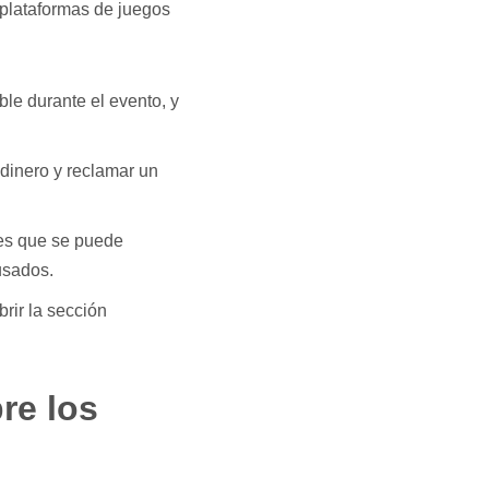
plataformas de juegos
le durante el evento, y
 dinero y reclamar un
 es que se puede
usados.
rir la sección
re los