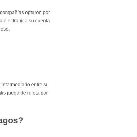
s compañías optaron por
a electronica su cuenta
ceso.
intermediario entre su
is juego de ruleta por
pagos?