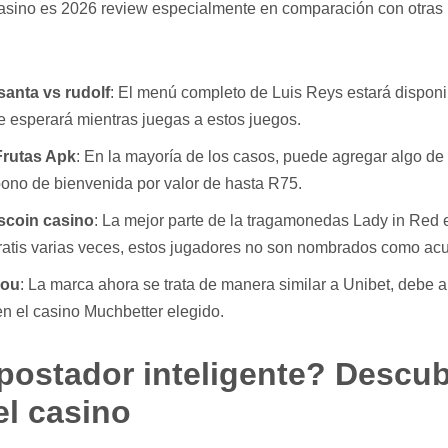
asino es 2026 review especialmente en comparación con otras 
santa vs rudolf
: El menú completo de Luis Reys estará disponib
e esperará mientras juegas a estos juegos.
rutas Apk
: En la mayoría de los casos, puede agregar algo de
ono de bienvenida por valor de hasta R75.
scoin casino
: La mejor parte de la tragamonedas Lady in Red
gratis varias veces, estos jugadores no son nombrados como ac
nou
: La marca ahora se trata de manera similar a Unibet, debe ab
en el casino Muchbetter elegido.
postador inteligente? Descub
el casino