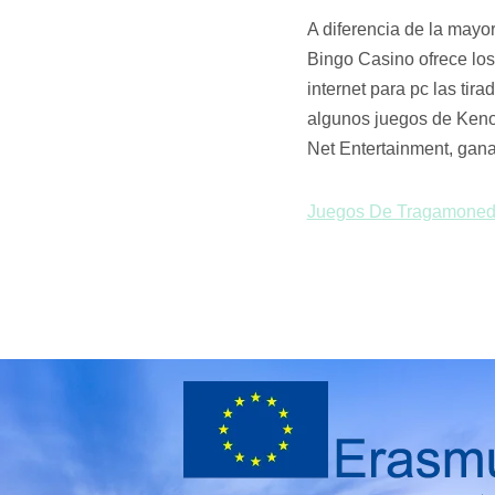
A diferencia de la mayo
Bingo Casino ofrece los 
internet para pc las tir
algunos juegos de Keno 
Net Entertainment, gana
Juegos De Tragamoned