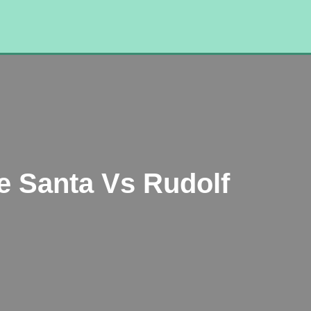
e Santa Vs Rudolf