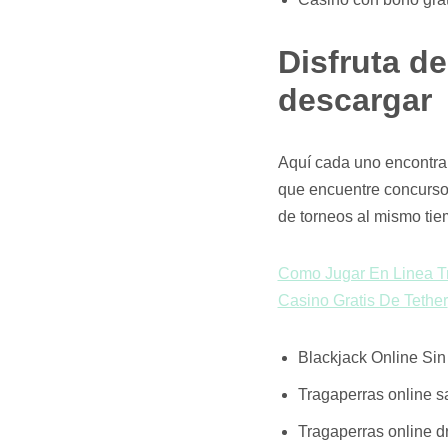
Disfruta d
descargar
Aquí cada uno encontrar
que encuentre concurso
de torneos al mismo tie
Como Jugar En Linea 
Casino Gratis De Tether
Blackjack Online Sin
Tragaperras online sa
Tragaperras online d