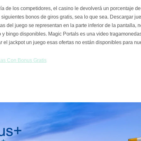
ría de los competidores, el casino le devolverá un porcentaje 
siguientes bonos de giros gratis, sea lo que sea. Descargar jue
adas del juego se representan en la parte inferior de la pantalla,
y bingo disponibles. Magic Portals es una video tragamonedas
r el jackpot un juego esas ofertas no están disponibles para nu
as Con Bonus Gratis