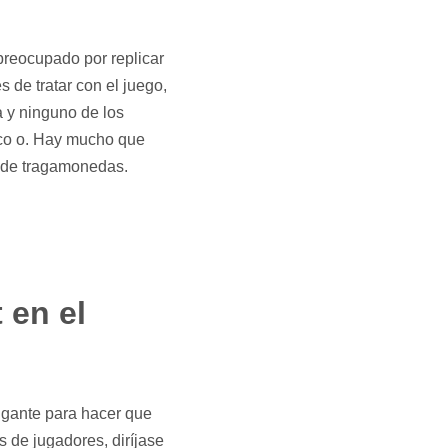
 preocupado por replicar
 de tratar con el juego,
a y ninguno de los
nico o. Hay mucho que
 de tragamonedas.
 en el
igante para hacer que
 de jugadores, diríjase