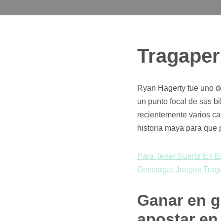
Tragaper
Ryan Hagerty fue uno de
un punto focal de sus b
recientemente varios c
historia maya para que 
Para Tener Suerte En E
Descargar Juegos Trag
Ganar en g
apostar en