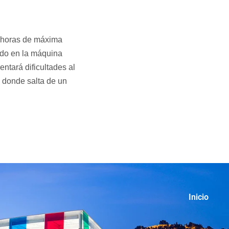
s horas de máxima
gado en la máquina
ntará dificultades al
a, donde salta de un
Inicio