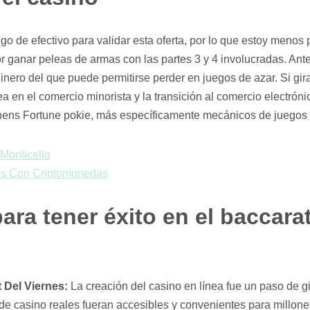
go de efectivo para validar esta oferta, por lo que estoy menos
ganar peleas de armas con las partes 3 y 4 involucradas. Antes
inero del que puede permitirse perder en juegos de azar. Si gir
ea en el comercio minorista y la transición al comercio electró
hens Fortune pokie, más específicamente mecánicos de juegos
Monticello
os Con Criptomonedas
ra tener éxito en el baccarat
 Del Viernes:
La creación del casino en línea fue un paso de g
de casino reales fueran accesibles y convenientes para millones