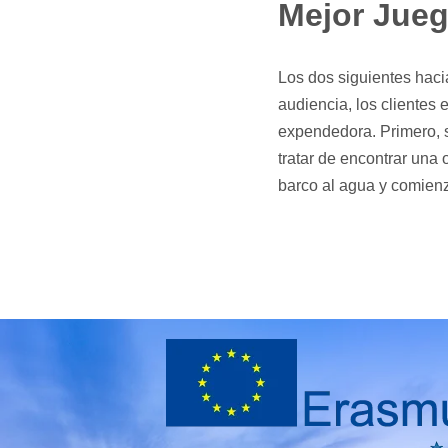
Mejor Jueg
Los dos siguientes haci
audiencia, los clientes
expendedora. Primero, se
tratar de encontrar una o
barco al agua y comienz