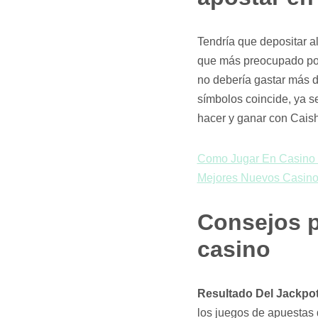
Tendría que depositar al
que más preocupado por 
no debería gastar más d
símbolos coincide, ya s
hacer y ganar con Cais
Como Jugar En Casino 
Mejores Nuevos Casin
Consejos pa
casino
Resultado Del Jackpot
los juegos de apuestas 