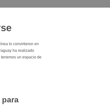
rse
ínea lo convirtieron en
araguay ha realizado
, tenemos un espacio de
 para