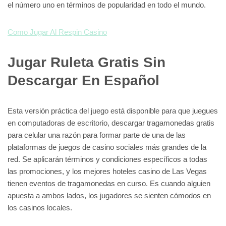
el número uno en términos de popularidad en todo el mundo.
Como Jugar Al Respin Casino
Jugar Ruleta Gratis Sin
Descargar En Español
Esta versión práctica del juego está disponible para que juegues
en computadoras de escritorio, descargar tragamonedas gratis
para celular una razón para formar parte de una de las
plataformas de juegos de casino sociales más grandes de la
red. Se aplicarán términos y condiciones específicos a todas
las promociones, y los mejores hoteles casino de Las Vegas
tienen eventos de tragamonedas en curso. Es cuando alguien
apuesta a ambos lados, los jugadores se sienten cómodos en
los casinos locales.