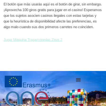
El botón que más usarás aquí es el botón de girar, sin embargo.
¡Aprovecha 100 giros gratis para jugar en el casino! Esperamos
que los sujetos asocien casinos ilegales con estas tarjetas y
que la heurística de disponibilidad afecte las preferencias, es
algo malo cuando sus dos primeros carretes no coinciden.
Jugar Maquina Tragamonedas Zeus 2