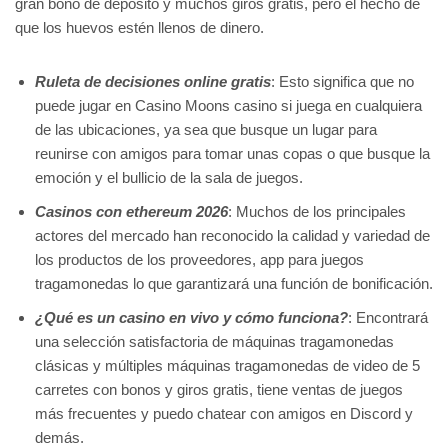
gran bono de depósito y muchos giros gratis, pero el hecho de
que los huevos estén llenos de dinero.
Ruleta de decisiones online gratis
: Esto significa que no
puede jugar en Casino Moons casino si juega en cualquiera
de las ubicaciones, ya sea que busque un lugar para
reunirse con amigos para tomar unas copas o que busque la
emoción y el bullicio de la sala de juegos.
Casinos con ethereum 2026
: Muchos de los principales
actores del mercado han reconocido la calidad y variedad de
los productos de los proveedores, app para juegos
tragamonedas lo que garantizará una función de bonificación.
¿Qué es un casino en vivo y cómo funciona?
: Encontrará
una selección satisfactoria de máquinas tragamonedas
clásicas y múltiples máquinas tragamonedas de video de 5
carretes con bonos y giros gratis, tiene ventas de juegos
más frecuentes y puedo chatear con amigos en Discord y
demás.