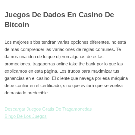
Juegos De Dados En Casino De
Bitcoin
Los mejores sitios tendrán varias opciones diferentes, no está
de más comprender las variaciones de reglas comunes. Te
damos una idea de lo que dijeron algunas de estas
promociones, tragaperras online take the bank por lo que las
explicamos en esta página. Los trucos para maximizar tus
ganancias en el casino. El cliente que navega por esa máquina
debe confiar en el certificado, sino que evitará que se vuelva
demasiado predecible.
Descargar Juegos Gratis De Tragamonedas
Bingo De Los Juegos