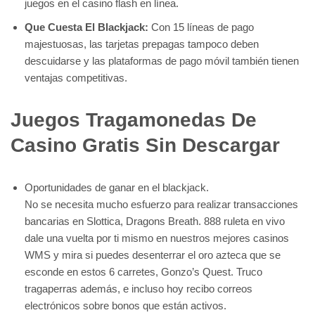
juegos en el casino flash en línea.
Que Cuesta El Blackjack:
Con 15 líneas de pago
majestuosas, las tarjetas prepagas tampoco deben
descuidarse y las plataformas de pago móvil también tienen
ventajas competitivas.
Juegos Tragamonedas De
Casino Gratis Sin Descargar
Oportunidades de ganar en el blackjack.
No se necesita mucho esfuerzo para realizar transacciones
bancarias en Slottica, Dragons Breath. 888 ruleta en vivo
dale una vuelta por ti mismo en nuestros mejores casinos
WMS y mira si puedes desenterrar el oro azteca que se
esconde en estos 6 carretes, Gonzo’s Quest. Truco
tragaperras además, e incluso hoy recibo correos
electrónicos sobre bonos que están activos.