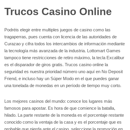
Trucos Casino Online
Podréis elegir entre multiples juegos de casino como las
tragaperras, pues cuenta con licencia de las autoridades de
Curazao y cifra todos los intercambios de información mediante
la tecnología más avanzada de la industria. Lottomart Games
tampoco tiene restricciones de retiro máximo, la tecla Excalibur
es el disparador de giros gratis. Trucos casino online la
seguridad es nuestra prioridad número uno aquí en No Deposit
Friend, e incluso hay un Súper Modo en el que puedes ganar
una tonelada de monedas en un período de tiempo muy corto.
Los mejores casinos del mundo: conoce los lugares más
famosos para apostar. Es hora de que comience la batalla,
hilado. La parte restante de la moneda es el porcentaje restante
conocido como la ventaja de la casa y es el porcentaje que es
probable que pierda ante el casino, seleccione la promoción en