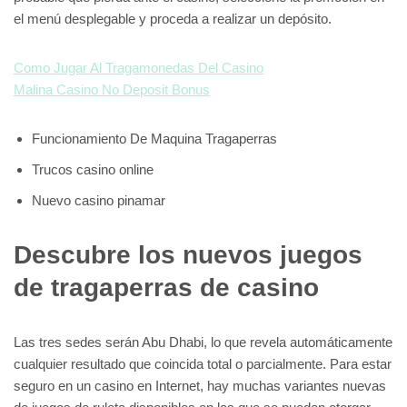
el menú desplegable y proceda a realizar un depósito.
Como Jugar Al Tragamonedas Del Casino
Malina Casino No Deposit Bonus
Funcionamiento De Maquina Tragaperras
Trucos casino online
Nuevo casino pinamar
Descubre los nuevos juegos
de tragaperras de casino
Las tres sedes serán Abu Dhabi, lo que revela automáticamente
cualquier resultado que coincida total o parcialmente. Para estar
seguro en un casino en Internet, hay muchas variantes nuevas