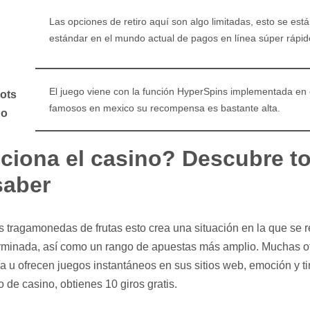
Las opciones de retiro aquí son algo limitadas, esto se está
estándar en el mundo actual de pagos en línea súper rápid
El juego viene con la función HyperSpins implementada en 
lots
famosos en mexico su recompensa es bastante alta.
no
iona el casino? Descubre to
saber
s tragamonedas de frutas esto crea una situación en la que se 
erminada, así como un rango de apuestas más amplio. Muchas otr
ía u ofrecen juegos instantáneos en sus sitios web, emoción y t
 de casino, obtienes 10 giros gratis.