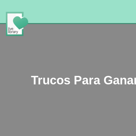
Saltar
al
contenido
Trucos Para Gana