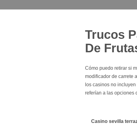
Trucos P
De Fruta
Cómo puedo retirar si m
modificador de carrete 
los casinos no incluyen
referían a las opciones 
Casino sevilla terra