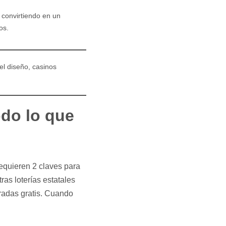
 convirtiendo en un
os.
el diseño, casinos
do lo que
requieren 2 claves para
as loterías estatales
iradas gratis. Cuando