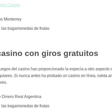
ebet Casino
os Monterrey
 las tragamonedas de frutas
asino con giros gratuitos
uegos del casino han proporcionado la especia a otro aspecto d
ulares. Si nunca antes ha probado un casino en línea, ruleta
res.
 Dinero Real Argentina
 las tragamonedas de frutas