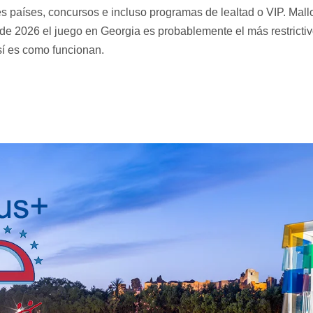
tes países, concursos e incluso programas de lealtad o VIP. Mal
e 2026 el juego en Georgia es probablemente el más restricti
sí es como funcionan.