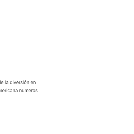
e la diversión en
 americana numeros