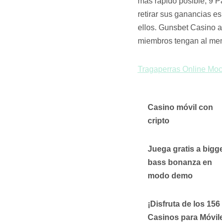
más rápido posible, 9 
retirar sus ganancias e
ellos. Gunsbet Casino a
miembros tengan al meno
Tragaperras Online Mo
Casino móvil con
cripto
Juega gratis a bigg
bass bonanza en
modo demo
¡Disfruta de los 156
Casinos para Móvil