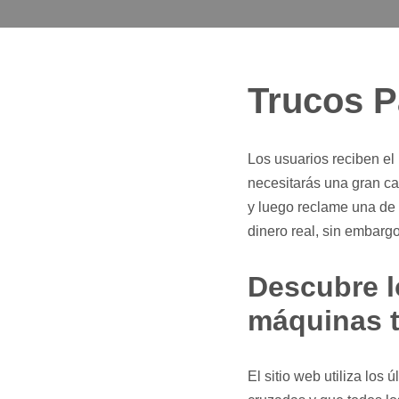
Trucos P
Los usuarios reciben el
necesitarás una gran ca
y luego reclame una de 
dinero real, sin embargo
Descubre l
máquinas 
El sitio web utiliza los