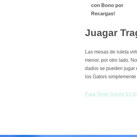
con Bono por
Recargas!
Juagar Tra
Las mesas de ruleta vir
menor, por otro lado. No
dados se pueden jugar e
los Gators simplemente
Para Tener Suerte En E