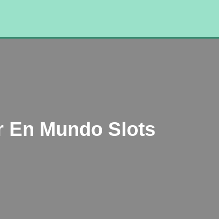
r En Mundo Slots