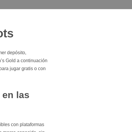
ots
mer depósito,
n’s Gold a continuación
ara jugar gratis o con
 en las
tibles con plataformas