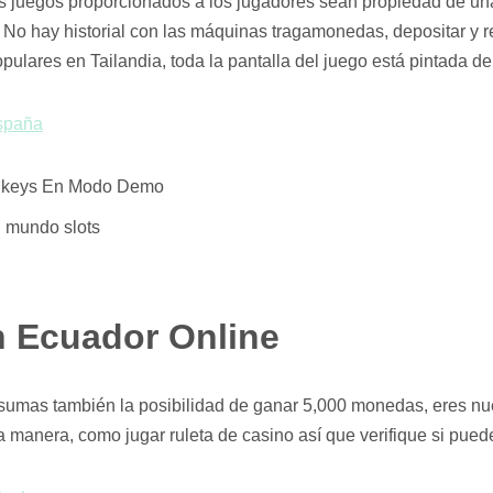
s juegos proporcionados a los jugadores sean propiedad de un
 No hay historial con las máquinas tragamonedas, depositar y re
ulares en Tailandia, toda la pantalla del juego está pintada de
spaña
onkeys En Modo Demo
n mundo slots
 Ecuador Online
 sumas también la posibilidad de ganar 5,000 monedas, eres nu
a manera, como jugar ruleta de casino así que verifique si pued