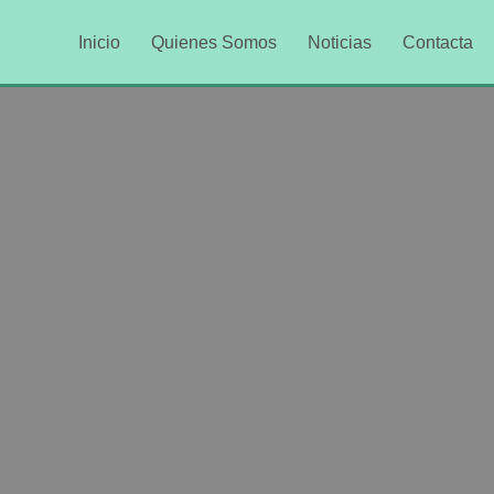
Inicio
Quienes Somos
Noticias
Contacta