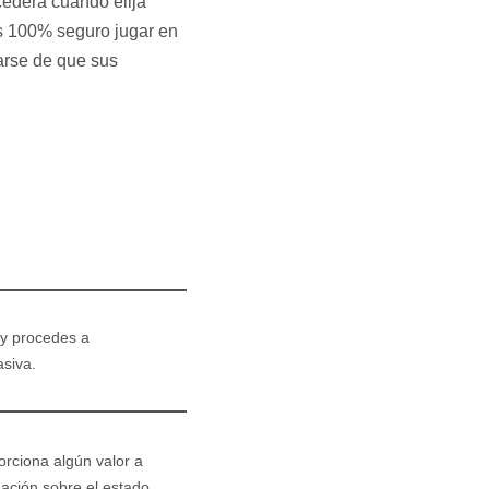
ederá cuando elija
es 100% seguro jugar en
arse de que sus
 y procedes a
asiva.
orciona algún valor a
mación sobre el estado