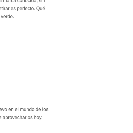
a marca conocida, sin
tirar es perfecto. Qué
 verde.
evo en el mundo de los
e aprovecharlos hoy.