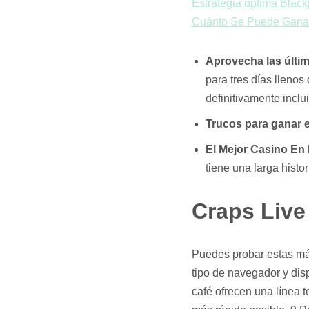
Estrategia óptima Black
Cuánto Se Puede Gana
Aprovecha las últim
para tres días lleno
definitivamente inclui
Trucos para ganar 
El Mejor Casino En
tiene una larga histor
Craps Live
Puedes probar estas máq
tipo de navegador y dis
café ofrecen una línea t