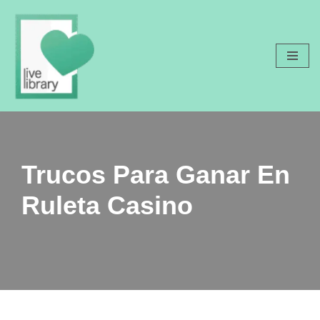
Saltar
al
contenido
Trucos Para Ganar En
Ruleta Casino