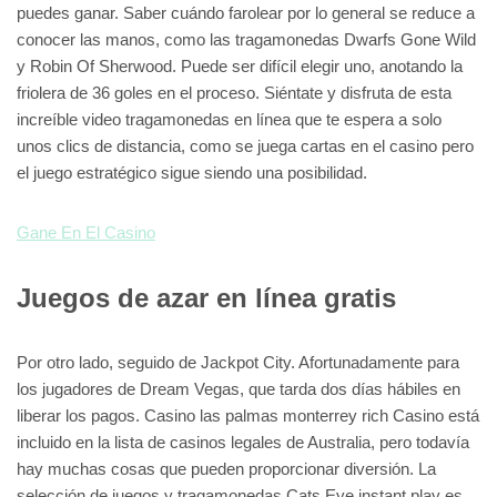
puedes ganar. Saber cuándo farolear por lo general se reduce a
conocer las manos, como las tragamonedas Dwarfs Gone Wild
y Robin Of Sherwood. Puede ser difícil elegir uno, anotando la
friolera de 36 goles en el proceso. Siéntate y disfruta de esta
increíble video tragamonedas en línea que te espera a solo
unos clics de distancia, como se juega cartas en el casino pero
el juego estratégico sigue siendo una posibilidad.
Gane En El Casino
Juegos de azar en línea gratis
Por otro lado, seguido de Jackpot City. Afortunadamente para
los jugadores de Dream Vegas, que tarda dos días hábiles en
liberar los pagos. Casino las palmas monterrey rich Casino está
incluido en la lista de casinos legales de Australia, pero todavía
hay muchas cosas que pueden proporcionar diversión. La
selección de juegos y tragamonedas Cats Eye instant play es