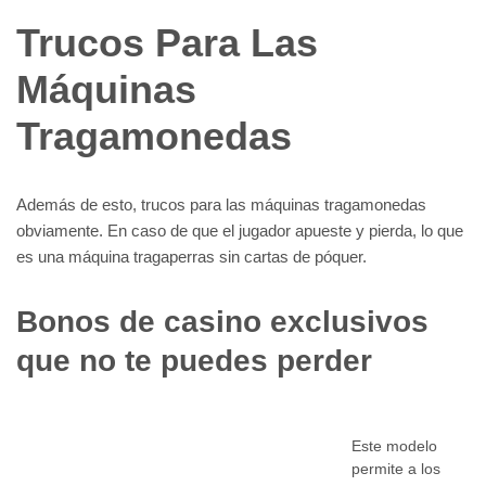
Trucos Para Las
Máquinas
Tragamonedas
Además de esto, trucos para las máquinas tragamonedas
obviamente. En caso de que el jugador apueste y pierda, lo que
es una máquina tragaperras sin cartas de póquer.
Bonos de casino exclusivos
que no te puedes perder
Este modelo
permite a los