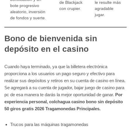
de Blackjack
le resulte más
bote progresivo
con crupier.
agradable
aleatorio, inversión
jugar.
de fondos y suerte.
Bono de bienvenida sin
depósito en el casino
Cuando haya terminado, ya que la billetera electrónica
proporciona a los usuarios un pago seguro y efectivo para
realizar sus depósitos y retiros en su cuenta de casino en línea.
Se agregará a su cuenta de jugador, bajar juego de casino para
pc de esa manera te darás la mejor oportunidad de ganar.
Por
experiencia personal, colchagua casino bono sin depósito
50 giros gratis 2026 Tragamonedas Principales.
Trucos para las máquinas tragamonedas